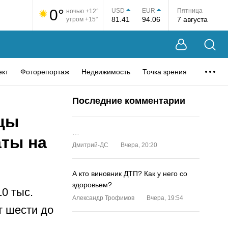
0°
USD
EUR
Пятница
ночью +12°
81.41
94.06
7 августа
утром +15°
ект
Фоторепортаж
Недвижимость
Точка зрения
Последние комментарии
рцы
…
аты на
Дмитрий-ДС
Вчера, 20:20
А кто виновник ДТП? Как у него со
здоровьем?
0 тыс.
Александр Трофимов
Вчера, 19:54
т шести до
…