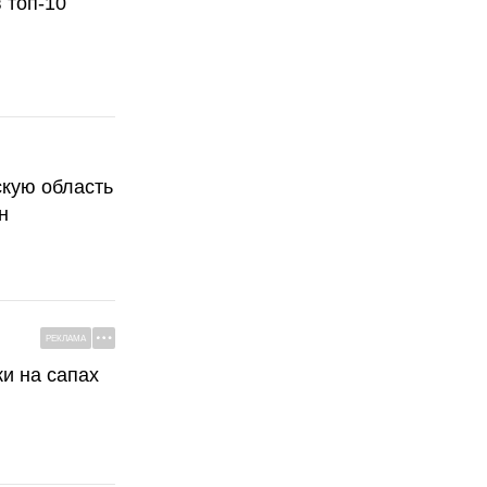
 топ-10
скую область
н
РЕКЛАМА
ки на сапах