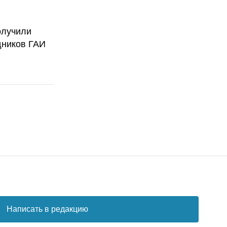
олучили
дников ГАИ
Написать в редакцию