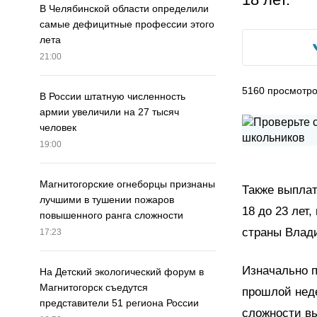
В Челябинской области определили
самые дефицитные профессии этого
лета
21:00
5160
просмотр
В России штатную численность
армии увеличили на 27 тысяч
человек
19:00
Магнитогорские огнеборцы признаны
Также выпла
лучшими в тушении пожаров
18 до 23 лет
повышенного ранга сложности
страны Влади
17:23
Изначально п
На Детский экологический форум в
Магнитогорск съедутся
прошлой неде
представители 51 региона России
сложности вы