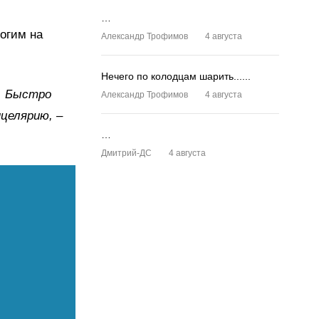
…
огим на
Александр Трофимов
4 августа
Нечего по колодцам шарить......
ь. Быстро
Александр Трофимов
4 августа
нцелярию, –
…
Дмитрий-ДС
4 августа