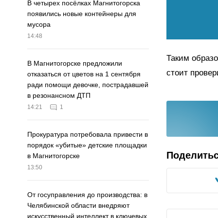
В четырех посёлках Магнитогорска
появились новые контейнеры для
мусора
14:48
Таким образо
В Магнитогорске предложили
стоит провер
отказаться от цветов на 1 сентября
ради помощи девочке, пострадавшей
в резонансном ДТП
14:21
1
Прокуратура потребовала привести в
порядок «убитые» детские площадки
Поделить
в Магнитогорске
13:50
От госуправления до производства: в
Челябинской области внедряют
искусственный интеллект в ключевых