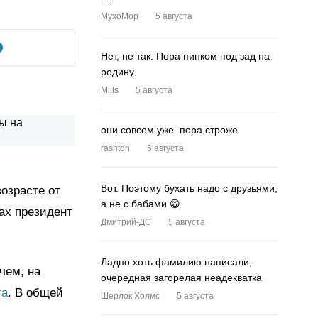
MyxoMop
5 августа
Нет, не так. Пора пинком под зад на
родину.
Mills
5 августа
они совсем уже. пора строже
rashton
5 августа
Вот. Поэтому бухать надо с друзьями,
озрасте от
а не с бабами 😁
ах президент
Дмитрий-ДС
5 августа
Ладно хоть фамилию написали,
чем, на
очередная загорелая неадекватка
та
. В общей
Шерлок Холмс
5 августа