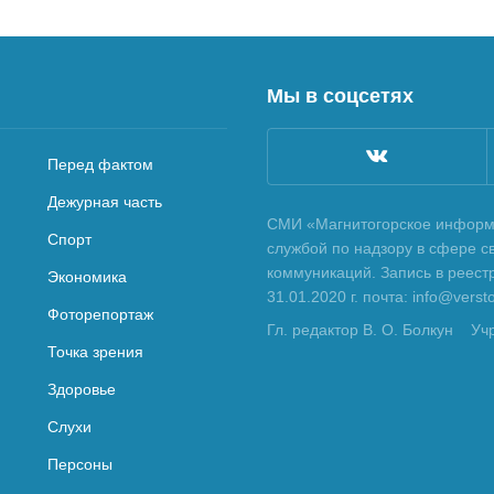
Мы в соцсетях
Перед фактом
Дежурная часть
СМИ «Магнитогорское информа
Спорт
службой по надзору в сфере с
коммуникаций. Запись в реес
Экономика
31.01.2020 г. почта: info@vers
Фоторепортаж
Гл. редактор В. О. Болкун
Уч
Точка зрения
Здоровье
Слухи
Персоны