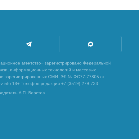
ционное агентство» зарегистрировано Федеральной
вязи, информационных технологий и массовых
тре зарегистрированных СМИ: ЭЛ № ФС77-77805 от
tov.info 18+ Телефон редакции +7 (3519) 279-733
редитель А.П. Верстов