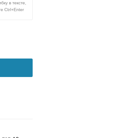
бку в тексте,
е Ctrl+Enter