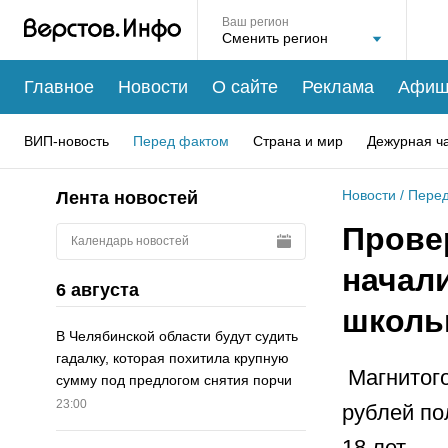
Ваш регион
Главное
Новости
О сайте
Реклама
Афиш
ВИП-новость
Перед фактом
Страна и мир
Дежурная ч
Новости
/
Перед
Лента новостей
Прове
Календарь новостей
начал
6 августа
школь
В Челябинской области будут судить
гадалку, которая похитила крупную
Магнитого
сумму под предлогом снятия порчи
23:00
рублей по
18 лет.