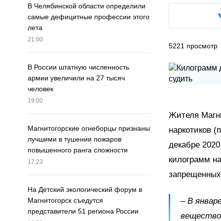
В Челябинской области определили
самые дефицитные профессии этого
лета
21:00
5221
просмотр
В России штатную численность
армии увеличили на 27 тысяч
человек
19:00
Жителя Магни
Магнитогорские огнеборцы признаны
наркотиков (п
лучшими в тушении пожаров
декабре 2020
повышенного ранга сложности
килограмм на
17:23
запрещенных 
На Детский экологический форум в
– В январ
Магнитогорск съедутся
представители 51 региона России
веществом