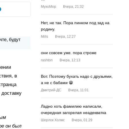
MyxoMop
Вчера, 21:32
Нет, не так. Пора пинком под зад на
родину.
Mills
Вчера, 12:27
они совсем уже. пора строже
rashton
Вчера, 12:13
нении
ствия, в
Вот. Поэтому бухать надо с друзьями,
а не с бабами 😁
странца
Дмитрий-ДС
Вчера, 11:01
 доставку
Ладно хоть фамилию написали,
очередная загорелая неадекватка
ным
Шерлок Холмс
Вчера, 01:29
ре он был