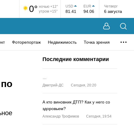
0°
USD
EUR
Четверг
ночью +12°
81.41
94.06
6 августа
утром +15°
ект
Фоторепортаж
Недвижимость
Точка зрения
Последние комментарии
…
 по
Дмитрий-ДС
Сегодня, 20:20
А кто виновник ДТП? Как у него со
здоровьем?
ьное
Александр Трофимов
Сегодня, 19:54
…