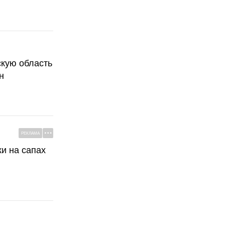
скую область
н
РЕКЛАМА
ки на сапах