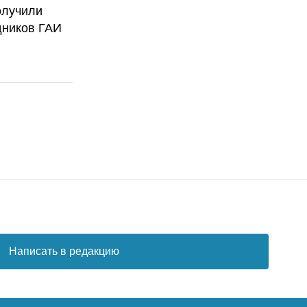
олучили
дников ГАИ
Написать в редакцию