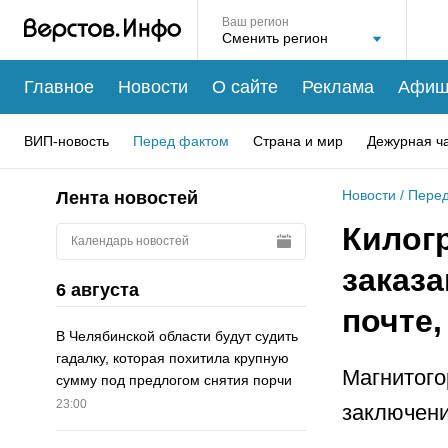
Ваш регион
Главное
Новости
О сайте
Реклама
Афиш
ВИП-новость
Перед фактом
Страна и мир
Дежурная ч
Новости
/
Перед
Лента новостей
Килог
Календарь новостей
заказа
6 августа
почте,
В Челябинской области будут судить
гадалку, которая похитила крупную
Магнитого
сумму под предлогом снятия порчи
23:00
заключени