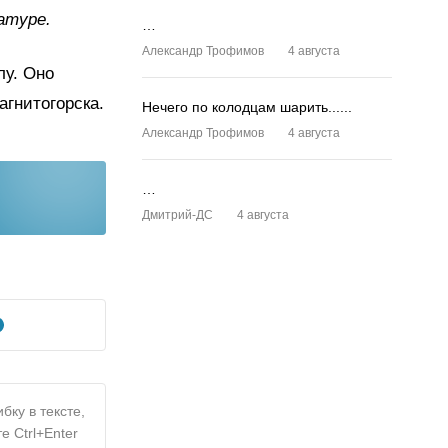
атуре.
…
Александр Трофимов
4 августа
лу. Оно
гнитогорска.
Нечего по колодцам шарить......
Александр Трофимов
4 августа
…
Дмитрий-ДС
4 августа
бку в тексте,
е Ctrl+Enter