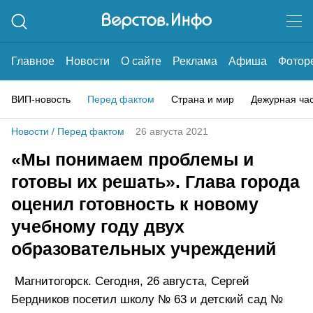
Главное
Новости
О сайте
Реклама
Афиша
Фотор
ВИП-новость
Перед фактом
Страна и мир
Дежурная ча
Новости
/
Перед фактом
26 августа 2021
«Мы понимаем проблемы и
готовы их решать». Глава города
оценил готовность к новому
учебному году двух
образовательных учреждений
Магнитогорск. Сегодня, 26 августа, Сергей
Бердников посетил школу № 63 и детский сад №