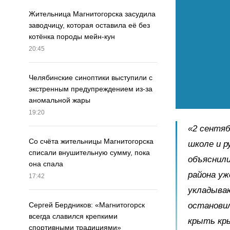
Жительница Магнитогорска засудила
заводчицу, которая оставила её без
котёнка породы мейн-кун
20:45
Челябинские синоптики выступили с
экстренным предупреждением из-за
аномальной жары
19:20
«2 сентяб
Со счёта жительницы Магнитогорска
школе и р
списали внушительную сумму, пока
объяснили
она спала
района уж
17:42
укладываю
остановил
Сергей Бердников: «Магнитогорск
всегда славился крепкими
крыть кры
спортивными традициями»