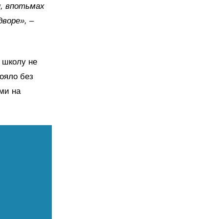
, впотьмах
воре», –
 школу не
тояло без
ми на