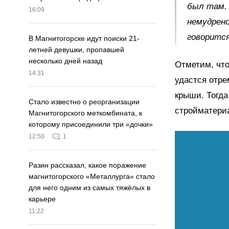
был там.
16:09
немудрено
говорится
В Магнитогорске идут поиски 21-
летней девушки, пропавшей
несколько дней назад
Отметим, что
14:31
удастся отре
крыши. Тогда
Стало известно о реорганизации
стройматери
Магнитогорского меткомбината, к
которому присоединили три «дочки»
12:50
1
Разин рассказал, какое поражение
магнитогорского «Металлурга» стало
для него одним из самых тяжёлых в
карьере
11:22