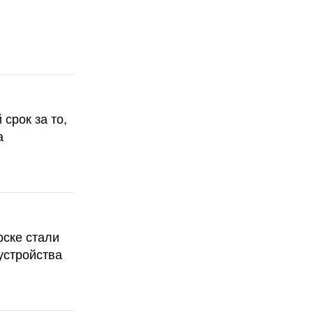
срок за то,
а
рске стали
устройства