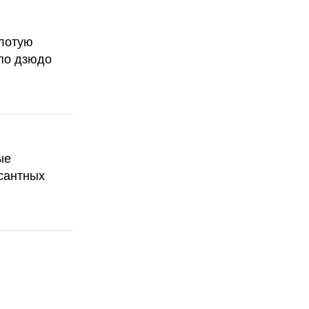
олотую
по дзюдо
ые
сантных