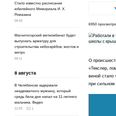
Стало известно расписание
юбилейного Мемориала И. Х.
Ромазана
09:45
6950
просмотр
Магнитогорский меткомбинат будет
выпускать арматуру для
строительства небоскрёбов, мостов и
метро
08:11
О происшеств
«Текслер, по
8 августа
виной стало 
при сильном
В Челябинске задержали
неадекватного мужчину, который
средь бела дня напал на 11-летнего
мальчика. Видео
22:05
1