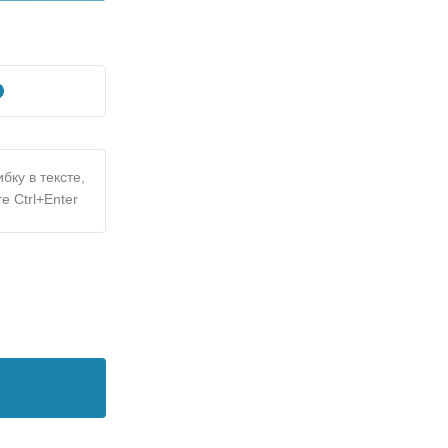
бку в тексте,
е Ctrl+Enter