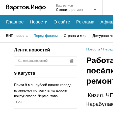
Ваш регион
Главное
Новости
О сайте
Реклама
Афиш
ВИП-новость
Перед фактом
Страна и мир
Дежурная ч
Новости
/
Перед
Лента новостей
Работа
Календарь новостей
посёл
9 августа
ремон
Почти 9 млн рублей власти города
планируют потратить на дороги
Кизил. ЧП
вокруг сквера Лермонтова
11:23
Карабулак