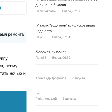
дней, а не 8 часов.
DenisZakharov
Вчера, 07:37
,У таких "водятлов" конфисковывать
надо авто
Пенс58
Вчера, 07:04
Хорошие новости)
уппу
Пенс58
Вчера, 06:59
ка, всему
…
отать ночью и
Александр Трофимов
7 августа
…
Рубан Алексей
7 августа