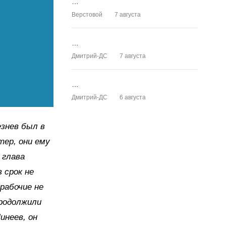
…
Верстовой
7 августа
…
Дмитрий-ДС
7 августа
…
Дмитрий-ДС
6 августа
езнев был в
тер, они ему
 глава
 срок не
рабочие не
продолжили
инеев, он