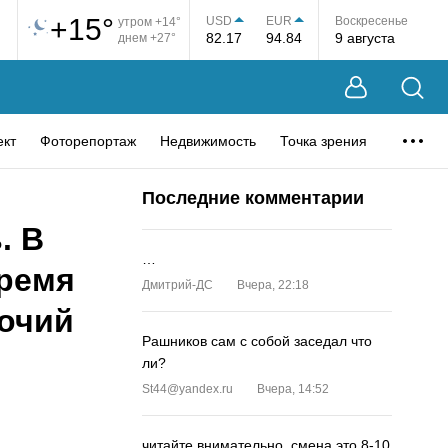
+15°
USD
EUR
Воскресенье
утром +14°
82.17
94.84
9 августа
днем +27°
ект
Фоторепортаж
Недвижимость
Точка зрения
Последние комментарии
. В
…
время
Дмитрий-ДС
Вчера, 22:18
бочий
Рашников сам с собой заседал что
ли?
St44@yandex.ru
Вчера, 14:52
читайте внимательно, смена это 8-10