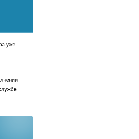
ра уже
олнении
-службе