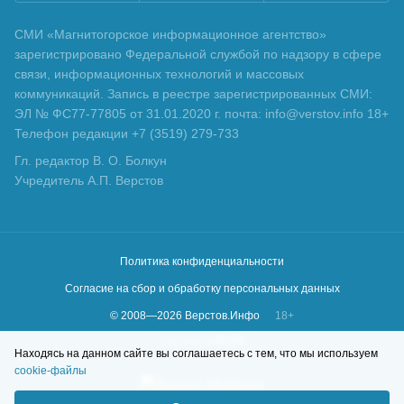
СМИ «Магнитогорское информационное агентство»
зарегистрировано Федеральной службой по надзору в сфере
связи, информационных технологий и массовых
коммуникаций. Запись в реестре зарегистрированных СМИ:
ЭЛ № ФС77-77805 от 31.01.2020 г. почта: info@verstov.info 18+
Телефон редакции +7 (3519) 279-733
Гл. редактор В. О. Болкун
Учредитель А.П. Верстов
Политика конфиденциальности
Согласие на сбор и обработку персональных данных
© 2008—
2026
Верстов.Инфо
18+
Сделано в
KLBR
Находясь на данном сайте вы соглашаетесь с тем, что мы используем
cookie-файлы