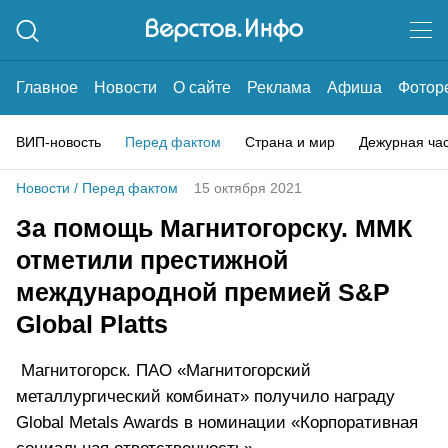
Главное
Новости
О сайте
Реклама
Афиша
Фотор
ВИП-новость
Перед фактом
Страна и мир
Дежурная ча
Новости
/
Перед фактом
15 октября 2021
За помощь Магнитогорску. ММК
отметили престижной
международной премией S&P
Global Platts
Магнитогорск. ПАО «Магнитогорский
металлургический комбинат» получило награду
Global Metals Awards в номинации «Корпоративная