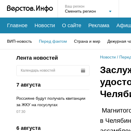
Ваш регион
Главное
Новости
О сайте
Реклама
Афиш
ВИП-новость
Перед фактом
Страна и мир
Дежурная ч
Новости
/
Перед
Лента новостей
Заслу
Календарь новостей
удост
7 августа
Челяб
Россияне будут получать квитанции
за ЖКУ на госуслугах
Магнитого
07:30
в Челябин
6 августа
ассамблеи