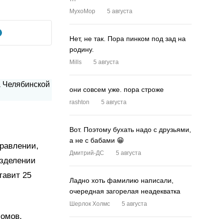
MyxoMop
5 августа
Нет, не так. Пора пинком под зад на
родину.
Mills
5 августа
они совсем уже. пора строже
rashton
5 августа
Вот. Поэтому бухать надо с друзьями,
а не с бабами 😁
равлении,
Дмитрий-ДС
5 августа
азделении
тавит 25
Ладно хоть фамилию написали,
очередная загорелая неадекватка
Шерлок Холмс
5 августа
ломов,