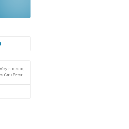
бку в тексте,
е Ctrl+Enter