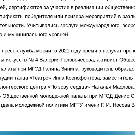
ей, сертификатов за участие в реализации общественн
ртификаты победителя или призера мероприятий в разл
тельности. Учитывались заслуги международного, всеро
о и муниципального уровней.
 пресс-служба мэрии, в 2021 году премию получат пре
лы искусств № 4 Валерия Головочесова, активист Обще
палаты при МГСД Галина Зинина, руководитель образцо
тудии танца «Театро» Инна Ксенофонтова, заместитель
олонтерского центра «По зову сердца» Наталья Маслова,
ь Общественной молодежной палаты при МГСД Денис С
тдела молодежной политики МГТУ имени Г. И. Носова 