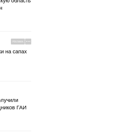
скую область
н
РЕКЛАМА
ки на сапах
олучили
дников ГАИ