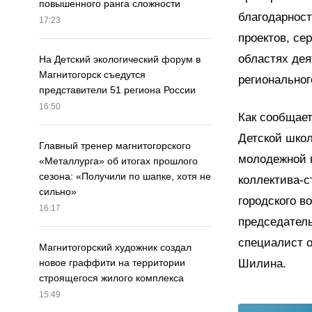
повышенного ранга сложности
благодарност
17:23
проектов, се
областях дея
На Детский экологический форум в
Магнитогорск съедутся
региональног
представители 51 региона России
16:50
Как сообщает
Детской шко
Главный тренер магнитогорского
молодежной 
«Металлурга» об итогах прошлого
сезона: «Получили по шапке, хотя не
коллектива-с
сильно»
городского в
16:17
председател
специалист о
Магнитогорский художник создал
Шилина.
новое граффити на территории
строящегося жилого комплекса
15:49