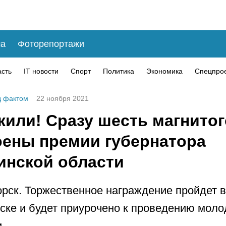
а
Фоторепортажи
асть
IT новости
Спорт
Политика
Экономика
Спецпро
 фактом
22 ноября 2021
жили! Сразу шесть магнито
оены премии губернатора
инской области
рск. Торжественное награждение пройдет в
ске и будет приурочено к проведению мол
.