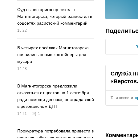
Суд вынес приговор жителю
Магнитогорска, который разместил в
соцсетях расистский комментарий
Поделить
15:22
В четырех посёлках Магнитогорска
появились новые контейнеры для
мусора
14:48
Служба н
«Верстов
В Магнитогорске предложили
отказаться от цветов на 1 сентября
Теги новости:
п
ради помощи девочке, пострадавшей
в резонансном ДТП
14:21
1
Прокуратура потребовала привести в
Комментар
порядок «убитые» детские площадки