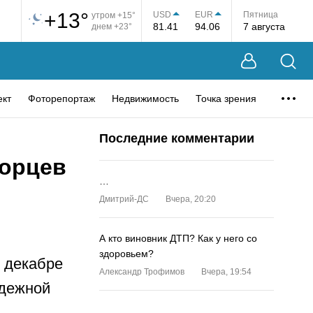
+13°
USD
EUR
Пятница
утром +15°
81.41
94.06
7 августа
днем +23°
ект
Фоторепортаж
Недвижимость
Точка зрения
Последние комментарии
горцев
…
Дмитрий-ДС
Вчера, 20:20
А кто виновник ДТП? Как у него со
здоровьем?
 декабре
Александр Трофимов
Вчера, 19:54
одежной
…