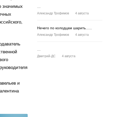
о значимых
…
Александр Трофимов
4 августа
ичных
ссийского,
Нечего по колодцам шарить......
Александр Трофимов
4 августа
подаватель
…
ственной
Дмитрий-ДС
4 августа
вого
 руководителя
авельев и
Валентина