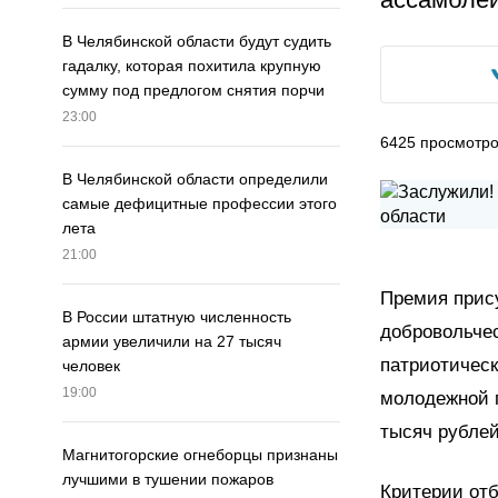
В Челябинской области будут судить
гадалку, которая похитила крупную
сумму под предлогом снятия порчи
23:00
6425
просмотр
В Челябинской области определили
самые дефицитные профессии этого
лета
21:00
Премия прису
В России штатную численность
добровольчес
армии увеличили на 27 тысяч
патриотическ
человек
19:00
молодежной п
тысяч рублей
Магнитогорские огнеборцы признаны
лучшими в тушении пожаров
Критерии отб