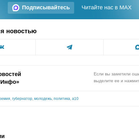
Подписывайтесь
Читайте нас в MAX
ся новостью
овостей
Если вы заметили оши
выделите ее и нажмит
.Инфо»
ремия
,
губернатор
,
молодежь
,
политика
,
а10
ии