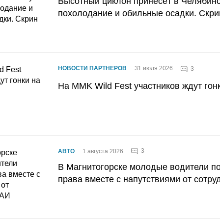
Высотный циклон принесёт в Челябин
похолодание и обильные осадки. Скри
НОВОСТИ ПАРТНЕРОВ
31 июля 2026
3
На MMK Wild Fest участников ждут гон
3
АВТО
1 августа 2026
В Магнитогорске молодые водители п
права вместе с напутствиями от сотру