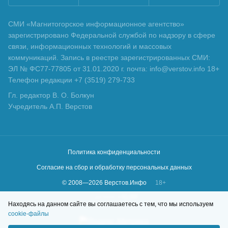
СМИ «Магнитогорское информационное агентство»
зарегистрировано Федеральной службой по надзору в сфере
связи, информационных технологий и массовых
коммуникаций. Запись в реестре зарегистрированных СМИ:
ЭЛ № ФС77-77805 от 31.01.2020 г. почта: info@verstov.info 18+
Телефон редакции +7 (3519) 279-733
Гл. редактор В. О. Болкун
Учредитель А.П. Верстов
Политика конфиденциальности
Согласие на сбор и обработку персональных данных
© 2008—
2026
Верстов.Инфо
18+
Сделано в
KLBR
Находясь на данном сайте вы соглашаетесь с тем, что мы используем
cookie-файлы