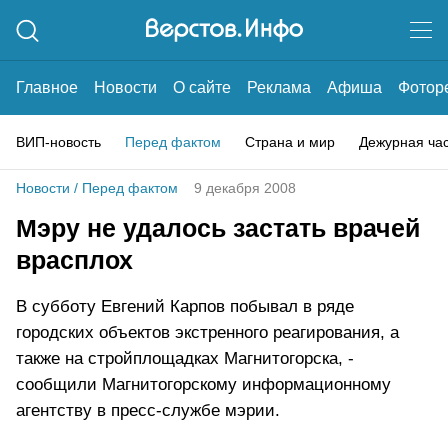
Главное
Новости
О сайте
Реклама
Афиша
Фотор
ВИП-новость
Перед фактом
Страна и мир
Дежурная ча
Новости
/
Перед фактом
9 декабря 2008
Мэру не удалось застать врачей
врасплох
В субботу Евгений Карпов побывал в ряде
городских объектов экстренного реагирования, а
также на стройплощадках Магнитогорска, -
сообщили Магнитогорскому информационному
агентству в пресс-службе мэрии.