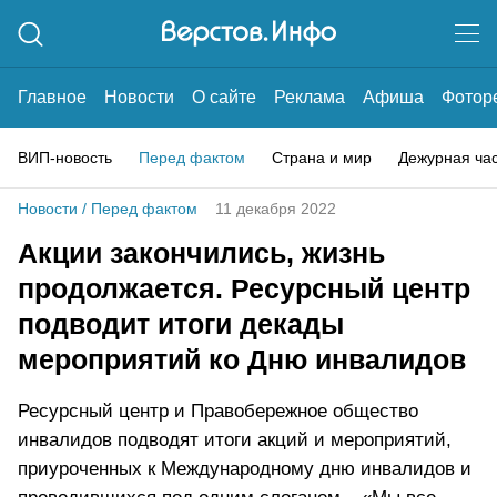
Главное
Новости
О сайте
Реклама
Афиша
Фотор
ВИП-новость
Перед фактом
Страна и мир
Дежурная ча
Новости
/
Перед фактом
11 декабря 2022
Акции закончились, жизнь
продолжается. Ресурсный центр
подводит итоги декады
мероприятий ко Дню инвалидов
Ресурсный центр и Правобережное общество
инвалидов подводят итоги акций и мероприятий,
приуроченных к Международному дню инвалидов и