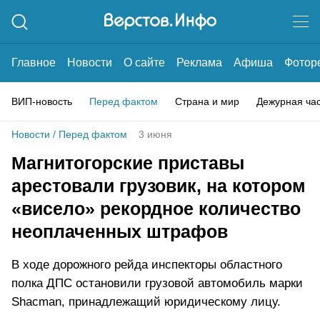
Главное
Новости
О сайте
Реклама
Афиша
Фотор
ВИП-новость
Перед фактом
Страна и мир
Дежурная ча
Новости
/
Перед фактом
3 июня
Магнитогорские приставы
арестовали грузовик, на котором
«висело» рекордное количество
неоплаченных штрафов
В ходе дорожного рейда инспекторы областного
полка ДПС остановили грузовой автомобиль марки
Shacman, принадлежащий юридическому лицу.