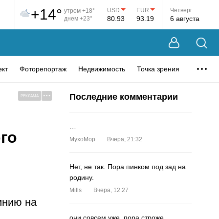
+14°
USD
EUR
Четверг
утром +18°
80.93
93.19
6 августа
днем +23°
ект
Фоторепортаж
Недвижимость
Точка зрения
Последние комментарии
РЕКЛАМА
…
го
MyxoMop
Вчера, 21:32
Нет, не так. Пора пинком под зад на
родину.
Mills
Вчера, 12:27
инию на
они совсем уже. пора строже