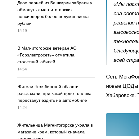
Двое парней из Башкирии забрали у
«Мы посл
обманутых магнитогорских
она соот
пенсионерок более полумиллиона
решения 
рублей
15:19
высокоск
технолог
В Магнитогорске ветеран АО
Следующи
«Горэлектросеть» отметила
всей стра
столетний юбилей
14:54
Сеть МегаФон
новые ЦОДы 
Жители Челябинской области
рассказали, при какой цене топлива
Хабаровске, 
перестанут ездить на автомобиле
14:24
Жительница Магнитогорска украла в
магазине крем, который сначала
хотела купить