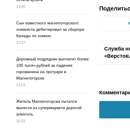
13:45
Поделить
Сын известного магнитогорского
хоккеиста дебютировал за сборную
Канады по хоккею
13:17
Служба н
«Верстов
Дорожный подрядчик выплатит более
100 тысяч рублей за падение
горожанина на тротуаре в
Магнитогорске
12:53
Комментар
Житель Магнитогорска пытался
вынести из супермаркета дорогой
алкоголь
12:22