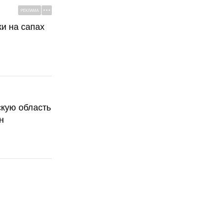
РЕКЛАМА
ки на сапах
скую область
н