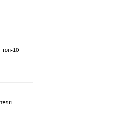
 топ-10
ателя