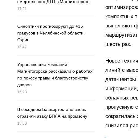
смертельного ДТП в Магнитогорске
оптимизиров
17:21
компактных т
выполняют ф
Синоптики прогнозируют до +35
градусов в Челябинской области.
маршрутизато
Скрин
шесть раз.
16:47
Новое техни
Управляющие компании
линий с высо
Магнитогорска рассказали о работах
по покосу травы и благоустройству
дата-центры
дворов
информации,
16:23
облачных ре
пропускную с
В соседнем Башкортостане вновь
сократилась 
отразили атаку БПЛА на промзону
15:50
снизился рис