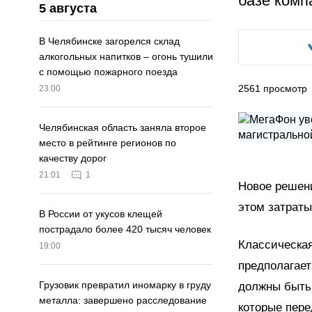
базе комп
5 августа
В Челябинске загорелся склад
алкогольных напитков – огонь тушили
с помощью пожарного поезда
2561
просмотр
23:00
Челябинская область заняла второе
место в рейтинге регионов по
качеству дорог
21:01
1
Новое решени
этом затраты
В России от укусов клещей
пострадало более 420 тысяч человек
Классическая
19:00
предполагае
Грузовик превратил иномарку в груду
должны быть
металла: завершено расследование
которые пер