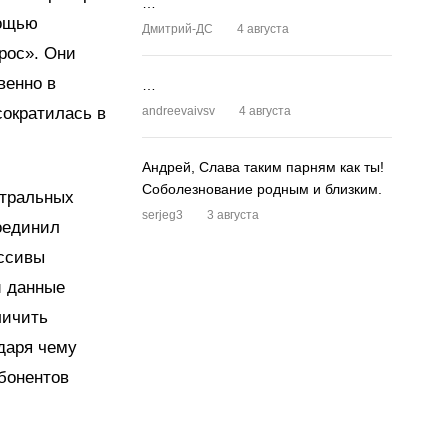
…
мощью
Дмитрий-ДС
4 августа
рос». Они
венно в
…
сократилась в
andreevaivsv
4 августа
Андрей, Слава таким парням как ты!
Соболезнование родным и близким.
стральных
serjeg3
3 августа
оединил
ассивы
и данные
личить
одаря чему
бонентов