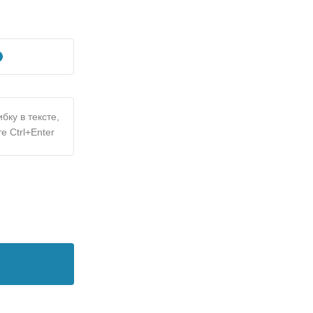
бку в тексте,
е Ctrl+Enter