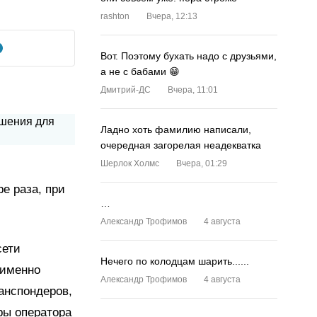
rashton
Вчера, 12:13
Вот. Поэтому бухать надо с друзьями,
а не с бабами 😁
Дмитрий-ДС
Вчера, 11:01
Ладно хоть фамилию написали,
очередная загорелая неадекватка
Шерлок Холмс
Вчера, 01:29
е раза, при
…
Александр Трофимов
4 августа
сети
Нечего по колодцам шарить......
 именно
Александр Трофимов
4 августа
анспондеров,
ры оператора