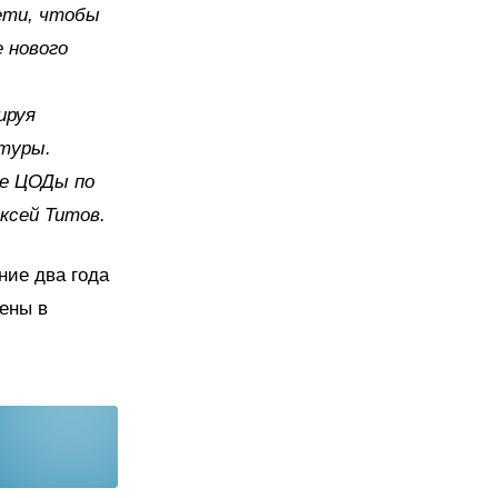
ети, чтобы
 нового
ируя
ктуры.
е ЦОДы по
ксей Титов.
ние два года
ены в