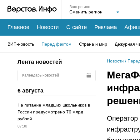
Ваш регион
Главное
Новости
О сайте
Реклама
Афиш
ВИП-новость
Перед фактом
Страна и мир
Дежурная ч
Новости
/
Перед
Лента новостей
МегаФ
Календарь новостей
инфра
6 августа
решен
На питание младших школьников в
России предусмотрено 76 млрд
Оператор 
рублей
07:30
инфрастру