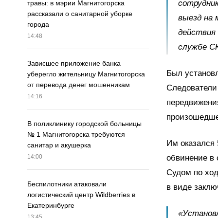
сотрудник
травы: в мэрии Магнитогорска
рассказали о санитарной уборке
выезд на
города
действия 
14:48
службе СК
Зависшее приложение банка
Был установл
уберегло жительницу Магнитогорска
от перевода денег мошенникам
Следователи
14:16
передвижения
произошедшег
В поликлинику городской больницы
№ 1 Магнитогорска требуются
Им оказался 
санитар и акушерка
обвинение в 
14:00
Судом по хо
Беспилотники атаковали
в виде заклю
логистический центр Wildberries в
Екатеринбурге
«Установл
13:45