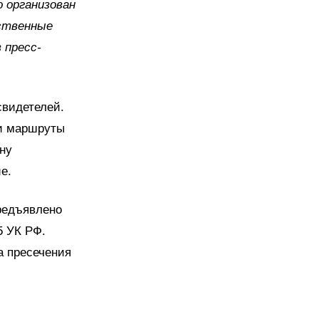
 организован
дственные
 пресс-
свидетелей.
ли маршруты
ну
е.
редъявлено
5 УК РФ.
а пресечения