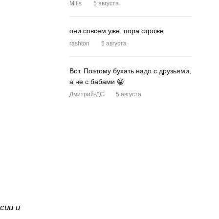
Mills
5 августа
они совсем уже. пора строже
rashton
5 августа
Вот. Поэтому бухать надо с друзьями,
а не с бабами 😁
Дмитрий-ДС
5 августа
сии и