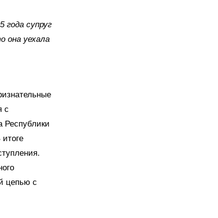
 года супруг
о она уехала
ризнательные
я с
а Республики
 итоге
ступления.
ного
й цепью с