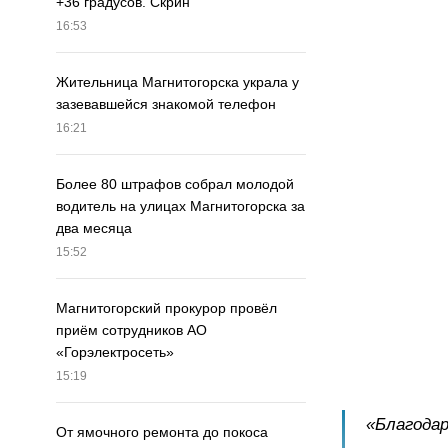
+36 градусов. Скрин
16:53
Жительница Магнитогорска украла у
зазевавшейся знакомой телефон
16:21
Более 80 штрафов собрал молодой
водитель на улицах Магнитогорска за
два месяца
15:52
Магнитогорский прокурор провёл
приём сотрудников АО
«Горэлектросеть»
15:19
«Благодар
От ямочного ремонта до покоса