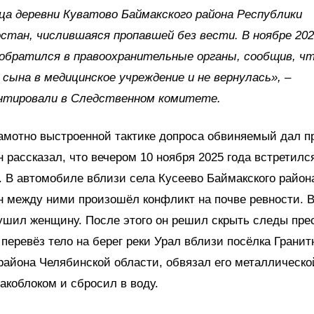
а деревни Куватово Баймакского района Республики
тан, числившаяся пропавшей без вести. В ноябре 2025
братился в правоохранительные органы, сообщив, чт
сына в медицинское учреждение и не вернулась», –
нтировали в Следственном комитете.
амотно выстроенной тактике допроса обвиняемый дал п
н рассказал, что вечером 10 ноября 2025 года встретилс
 В автомобиле вблизи села Кусеево Баймакского район
 между ними произошёл конфликт на почве ревности. В
шил женщину. После этого он решил скрыть следы пре
еревёз тело на берег реки Урал вблизи посёлка Гранит
района Челябинской области, обвязал его металлическо
коблоком и сбросил в воду.