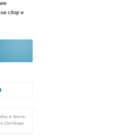
ние
на сбор и
бку в тексте,
е Ctrl+Enter