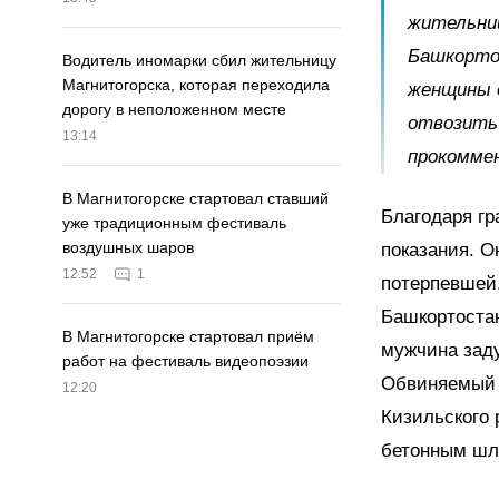
жительниц
Башкортос
Водитель иномарки сбил жительницу
Магнитогорска, которая переходила
женщины о
дорогу в неположенном месте
отвозить 
13:14
прокомме
В Магнитогорске стартовал ставший
Благодаря гр
уже традиционным фестиваль
воздушных шаров
показания. О
12:52
1
потерпевшей.
Башкортостан
В Магнитогорске стартовал приём
мужчина заду
работ на фестиваль видеопоэзии
Обвиняемый п
12:20
Кизильского 
бетонным шла