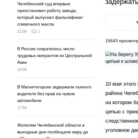
задержать
Челябинский суд впервые
приостановил работу завода,
который выпускал фальсификат
сливочного масла
21:00
1
15643
просмот
В России сократилось число
трудовых мигрантов из Центральной
Азии
19:00
10 мая этого
В Магнитогорске задержали пьяного
района Челяб
водителя без прав на чужом
автомобиле
на котором б
17:50
цепью с при
следственно
Жителям Челябинской области в
уголовное дел
выходные дни пообещали жару до