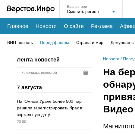
Ваш регион
Главное
Новости
О сайте
Реклама
Афиш
ВИП-новость
Перед фактом
Страна и мир
Дежурная ч
Новости
/
Перед
Лента новостей
На бе
Календарь новостей
обнар
7 августа
привя
На Южном Урале более 500 пар
Видео
решили зарегистрировать брак в
зеркальную дату
23:00
Магнитого