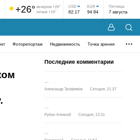
+26°
USD
EUR
Пятница
вечером +26°
82.17
94.84
7 августа
ночью +16°
ект
Фоторепортаж
Недвижимость
Точка зрения
Последние комментарии
ком
…
Александр Трофимов
Сегодня, 21:37
.
…
Рубан Алексей
Сегодня, 13:31
…