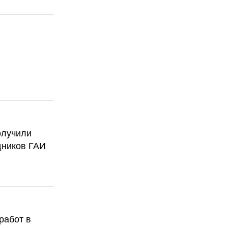
олучили
дников ГАИ
работ в