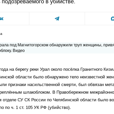
 подозреваемого в убийстве.
ра
 года на берегу реки Урал около посёлка Гранитного Кизи
инской области было обнаружено тело неизвестной жен
ыли признаки насильственной смерти, был обвязан мет
креплённым шлакоблоком. В Правобережном межрайонн
м отделе СУ СК России по Челябинской области было в
о по ч. 1 ст. 105 УК РФ (убийство).