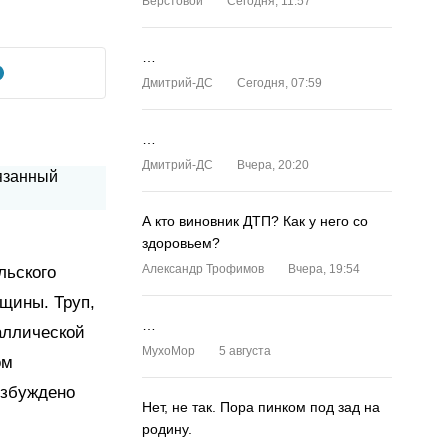
Верстовой
Сегодня, 11:57
…
Дмитрий-ДС
Сегодня, 07:59
…
Дмитрий-ДС
Вчера, 20:20
А кто виновник ДТП? Как у него со
здоровьем?
Александр Трофимов
Вчера, 19:54
льского
щины. Труп,
…
аллической
MyxoMop
5 августа
ом
озбуждено
Нет, не так. Пора пинком под зад на
родину.