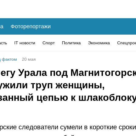
а
Фоторепортажи
асть
IT новости
Спорт
Политика
Экономика
Спецпро
 фактом
20 мая
регу Урала под Магнитогорс
ужили труп женщины,
занный цепью к шлакоблоку
рские следователи сумели в короткие сроки