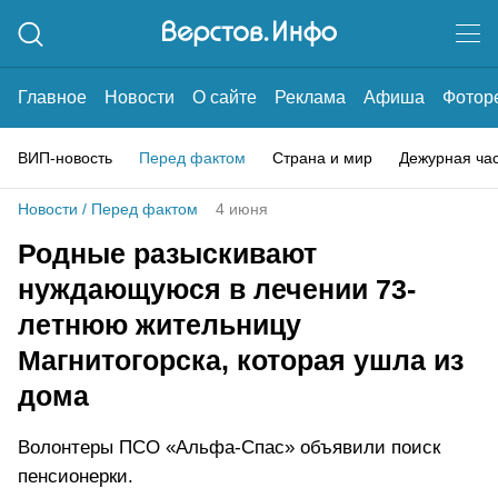
Главное
Новости
О сайте
Реклама
Афиша
Фотор
ВИП-новость
Перед фактом
Страна и мир
Дежурная ча
Новости
/
Перед фактом
4 июня
Родные разыскивают
нуждающуюся в лечении 73-
летнюю жительницу
Магнитогорска, которая ушла из
дома
Волонтеры ПСО «Альфа-Спас» объявили поиск
пенсионерки.