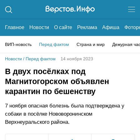
Главное
Новости
О сайте
Реклама
Афиша
Фотор
ВИП-новость
Перед фактом
Страна и мир
Дежурная ча
Новости
/
Перед фактом
14 ноября 2023
В двух посёлках под
Магнитогорском объявлен
карантин по бешенству
7 ноября опасная болезнь была подтверждена у
собаки в посёлке Нововоронинском
Верхнеуральского района.