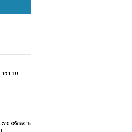
 топ-10
скую область
н