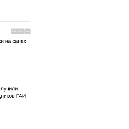
РЕКЛАМА
ки на сапах
олучили
дников ГАИ