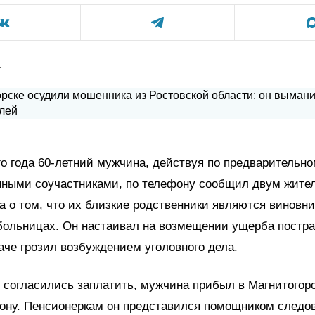
а
го года 60-летний мужчина, действуя по предварительно
нными соучастниками, по телефону сообщил двум жите
а о том, что их близкие родственники являются виновн
 больницах. Он настаивал на возмещении ущерба пост
аче грозил возбуждением уголовного дела.
 согласились заплатить, мужчина прибыл в Магнитогорс
ону. Пенсионеркам он представился помощником следо