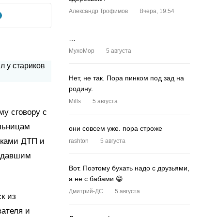
Александр Трофимов
Вчера, 19:54
…
MyxoMop
5 августа
Нет, не так. Пора пинком под зад на
родину.
Mills
5 августа
му сговору с
льницам
они совсем уже. пора строже
иками ДТП и
rashton
5 августа
радавшим
Вот. Поэтому бухать надо с друзьями,
а не с бабами 😁
Дмитрий-ДС
5 августа
к из
вателя и