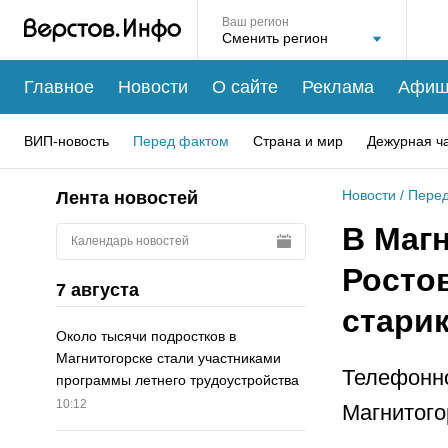
Ваш регион
Главное
Новости
О сайте
Реклама
Афиш
ВИП-новость
Перед фактом
Страна и мир
Дежурная ч
Новости
/
Перед
Лента новостей
В Маг
Календарь новостей
Росто
7 августа
стари
Около тысячи подростков в
Магнитогорске стали участниками
Телефонно
программы летнего трудоустройства
10:12
Магнитого