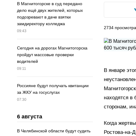
В Магнитогорске в суд передано
дело ещё двух жителей, которых
подозревают в даче взятки
замдиректору колледжа
2734
просмотр
09:43
Сегодня на дорогах Магнитогорска
пройдут массовые проверки
водителей
09:11
В январе это
неустановле
Россияне будут получать квитанции
Магнитогорск
за ЖКУ на госуслугах
находятся в
07:30
сторонам, ин
6 августа
Когда жертвы
В Челябинской области будут судить
Ростова-на-Д