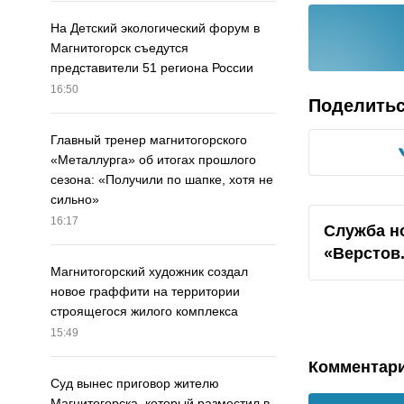
На Детский экологический форум в
Магнитогорск съедутся
представители 51 региона России
16:50
Поделить
Главный тренер магнитогорского
«Металлурга» об итогах прошлого
сезона: «Получили по шапке, хотя не
сильно»
16:17
Служба н
«Верстов
Магнитогорский художник создал
новое граффити на территории
строящегося жилого комплекса
15:49
Комментар
Суд вынес приговор жителю
Магнитогорска, который разместил в