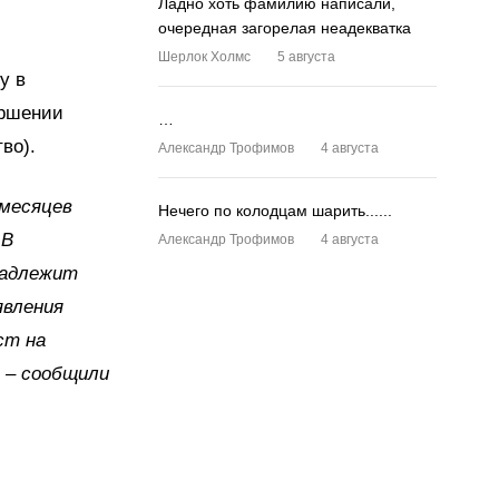
Ладно хоть фамилию написали,
очередная загорелая неадекватка
Шерлок Холмс
5 августа
у в
ершении
…
во).
Александр Трофимов
4 августа
 месяцев
Нечего по колодцам шарить......
 В
Александр Трофимов
4 августа
надлежит
явления
ст на
, – сообщили