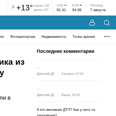
+13°
USD
EUR
Пятница
утром +16°
81.41
94.06
7 августа
днем +23°
ект
Фоторепортаж
Недвижимость
Точка зрения
Последние комментарии
ика из
…
у
Дмитрий-ДС
Сегодня, 07:59
…
Дмитрий-ДС
Вчера, 20:20
ли в
А кто виновник ДТП? Как у него со
здоровьем?