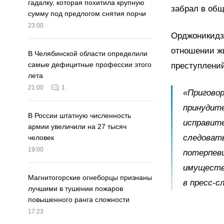
гадалку, которая похитила крупную
забрал в общ
сумму под предлогом снятия порчи
23:00
Орджоникидзе
отношении ж
В Челябинской области определили
самые дефицитные профессии этого
преступлений
лета
21:00
1
«Приговор
принудите
В России штатную численность
исправит
армии увеличили на 27 тысяч
следовать
человек
19:00
потерпевш
имущество
Магнитогорские огнеборцы признаны
в пресс-с
лучшими в тушении пожаров
повышенного ранга сложности
17:23