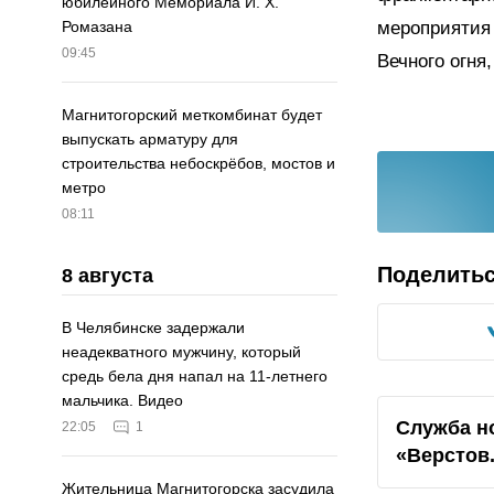
юбилейного Мемориала И. Х.
мероприятия 
Ромазана
09:45
Вечного огня
Магнитогорский меткомбинат будет
выпускать арматуру для
строительства небоскрёбов, мостов и
метро
08:11
Поделить
8 августа
В Челябинске задержали
неадекватного мужчину, который
средь бела дня напал на 11-летнего
мальчика. Видео
Служба н
22:05
1
«Верстов
Жительница Магнитогорска засудила