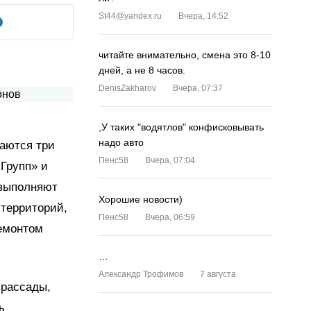
St44@yandex.ru
Вчера, 14:52
читайте внимательно, смена это 8-10
дней, а не 8 часов.
DenisZakharov
Вчера, 07:37
,У таких "водятлов" конфисковывать
надо авто
аются три
Пенс58
Вчера, 07:04
Групп» и
 выполняют
Хорошие новости)
 территорий,
Пенс58
Вчера, 06:59
ремонтом
…
Александр Трофимов
7 августа
 рассады,
ь