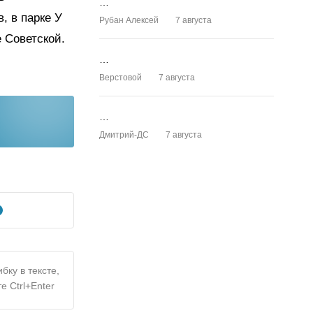
…
, в парке У
Рубан Алексей
7 августа
е Советской.
…
Верстовой
7 августа
…
Дмитрий-ДС
7 августа
бку в тексте,
е Ctrl+Enter