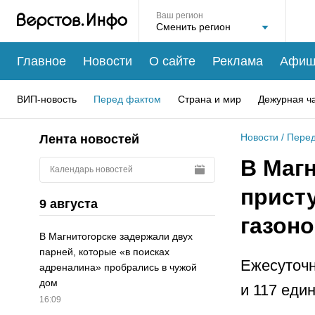
Ваш регион
Главное
Новости
О сайте
Реклама
Афиш
ВИП-новость
Перед фактом
Страна и мир
Дежурная ч
Новости
/
Перед
Лента новостей
В Маг
Календарь новостей
присту
9 августа
газон
В Магнитогорске задержали двух
парней, которые «в поисках
Ежесуточн
адреналина» пробрались в чужой
дом
и 117 еди
16:09