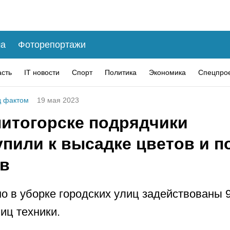
а
Фоторепортажи
асть
IT новости
Спорт
Политика
Экономика
Спецпро
 фактом
19 мая 2023
нитогорске подрядчики
пили к высадке цветов и п
ов
о в уборке городских улиц задействованы 
ниц техники.