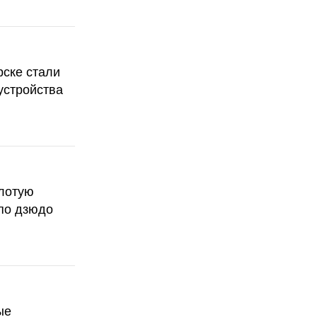
рске стали
устройства
олотую
по дзюдо
ые