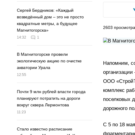
Сергей Бердников: «Каждый
возведённый дом – это не просто
квадратные метры, а будущее
2603
просмотр
Магнитогорска»
14:32
1
В Магнитогорске провели
экологическую акцию по очистке
Напомним, с
акватории Урала
организации
12:55
ООО «СтройТ
комплекс раб
Почти 9 млн рублей власти города
планируют потратить на дороги
поселковых д
вокруг сквера Лермонтова
дорожного по
11:23
С 5 по 18 ма
Стало известно расписание
фрагментарно