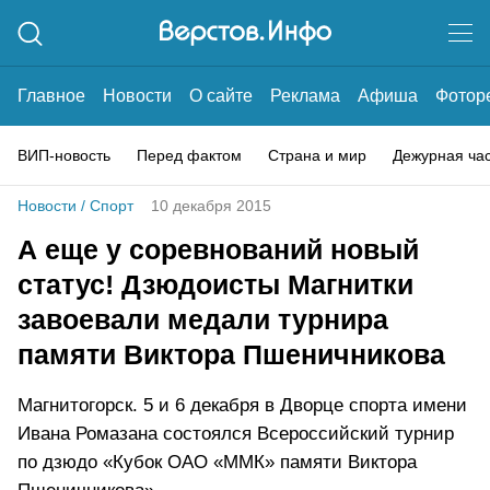
Главное
Новости
О сайте
Реклама
Афиша
Фотор
ВИП-новость
Перед фактом
Страна и мир
Дежурная ча
Новости
/
Спорт
10 декабря 2015
А еще у соревнований новый
статус! Дзюдоисты Магнитки
завоевали медали турнира
памяти Виктора Пшеничникова
Магнитогорск. 5 и 6 декабря в Дворце спорта имени
Ивана Ромазана состоялся Всероссийский турнир
по дзюдо «Кубок ОАО «ММК» памяти Виктора