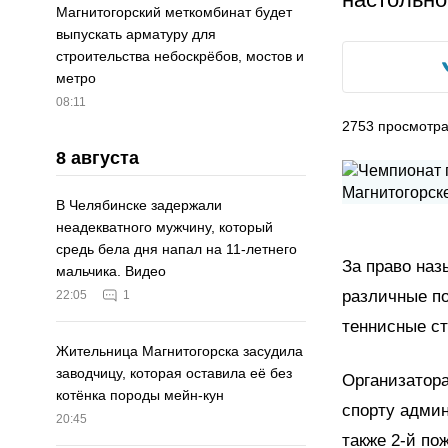
Магнитогорский меткомбинат будет
выпускать арматуру для
строительства небоскрёбов, мостов и
метро
08:11
2753
просмотр
8 августа
В Челябинске задержали
неадекватного мужчину, который
средь бела дня напал на 11-летнего
За право на
мальчика. Видео
различные по
22:05
1
теннисные ст
Жительница Магнитогорска засудила
заводчицу, которая оставила её без
Организатор
котёнка породы мейн-кун
спорту админ
20:45
также 2-й по