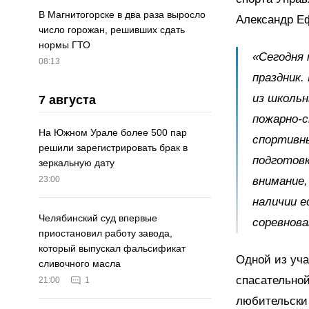
В Магнитогорске в два раза выросло
Александр Еф
число горожан, решивших сдать
нормы ГТО
«Сегодня 
08:13
праздник.
из школьн
7 августа
пожарно-
На Южном Урале более 500 пар
спортивны
решили зарегистрировать брак в
подготовк
зеркальную дату
23:00
внимание,
наличии е
Челябинский суд впервые
соревнова
приостановил работу завода,
который выпускал фальсификат
Одной из уча
сливочного масла
спасательной
21:00
1
любительски 