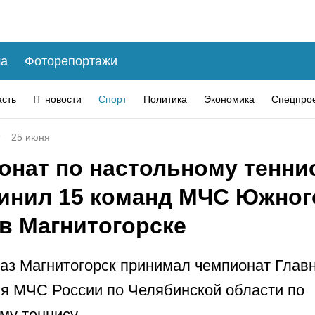
а
Фоторепортажи
асть
IT новости
Спорт
Политика
Экономика
Спецпро
25 июня
онат по настольному тенни
инил 15 команд МЧС Южног
в Магнитогорске
раз Магнитогорск принимал чемпионат Глав
я МЧС России по Челябинской области по
му теннису.