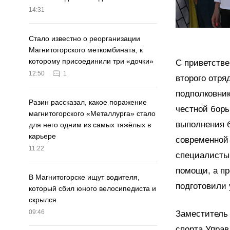
14:31
Стало известно о реорганизации
Магнитогорского меткомбината, к
которому присоединили три «дочки»
С приветстве
12:50
1
второго отря
подполковни
Разин рассказал, какое поражение
честной борь
магнитогорского «Металлурга» стало
выполнения б
для него одним из самых тяжёлых в
карьере
современной 
11:22
специалисты
помощи, а пр
В Магнитогорске ищут водителя,
подготовили 
который сбил юного велосипедиста и
скрылся
09:46
Заместитель 
спорта Упра