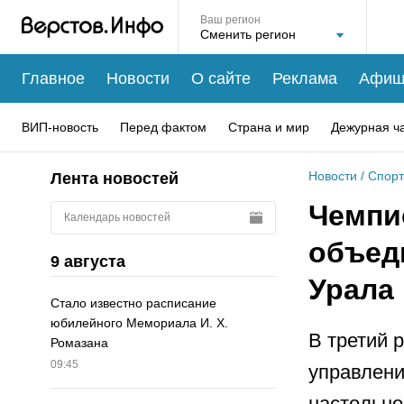
Ваш регион
Главное
Новости
О сайте
Реклама
Афиш
ВИП-новость
Перед фактом
Страна и мир
Дежурная ч
Новости
/
Спорт
Лента новостей
Чемпи
Календарь новостей
объед
9 августа
Урала 
Стало известно расписание
юбилейного Мемориала И. Х.
В третий 
Ромазана
09:45
управлени
настольно