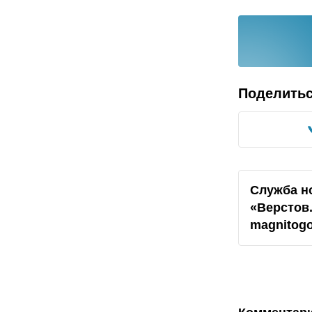
Поделить
Служба н
«Верстов
magnitogo