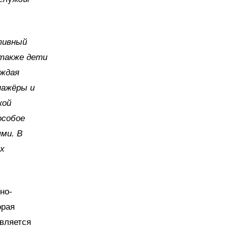
тивный
 также дети
аждая
нажёры и
кой
особое
ми. В
ых
но-
орая
является