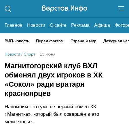
Главное
Новости
О сайте
Реклама
Афиша
Фотор
ВИП-новость
Перед фактом
Страна и мир
Дежурная ча
Новости
/
Спорт
13 июня
Магнитогорский клуб ВХЛ
обменял двух игроков в ХК
«Сокол» ради вратаря
красноярцев
Напомним, это уже не первый обмен ХК
«Магнитка», который был совершён в это
межсезонье.