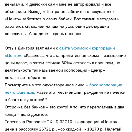
деньгами. И девчонки сами мне ее авторизовали и все
объяснили. Вывод: «Центр» не заботится о покупателях.
«Центр» заботится о своих бабках. Вот такими методами и
работают, сплошная лапша на уши, одни декларации
дешевизны. А на деле – хрень полная».
Отзыв Дмитрия взят нами с
сайта уфимской корпорации
«Центр»
: «Казалось, что эта примитивная схема – завышение
цены вдвое, а затем «скидка 30%» осталась в прошлом, но
деятельность так называемой корпорации «Центр»
доказывает обратное.
Посмотрите на это одухотворенное лицо –
босс корпорации
некто Ощепков
. Разве этот честнейший гражданин не печется
о благе покупателей?
Отсрочка без банков – это круто! А то, что переплатишь в два
конца – дело десятое.
Телевизор Panasonic TX LR 32C10 в корпорации «Центр»:
цена в рассрочку 26721 р., «со скидкой» - 18170 р. Налетай,