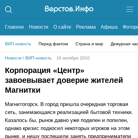
Главное
Новости
О сайте
Реклама
Афиша
Фотор
ВИП-новость
Перед фактом
Страна и мир
Дежурная ча
Новости
/
ВИП-новость
16 октября 2010
Корпорация «Центр»
завоевывает доверие жителей
Магнитки
Магнитогорск. В город пришла очередная торговая
сеть, занимающаяся реализацией бытовой техники.
Казалось бы, рынок давно уже поделен и попилен,
однако кризис подкосил некоторых игроков на этом
рынке, и нишу поспешили занять предприниматели