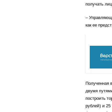
получать лиц
– Управляюще
как ее предс
Полученная в
двумя путями
построить то
рублей) и 25