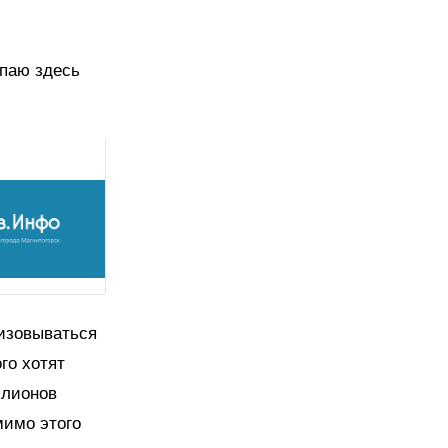
упаю здесь
лизовываться
го хотят
ллионов
мимо этого