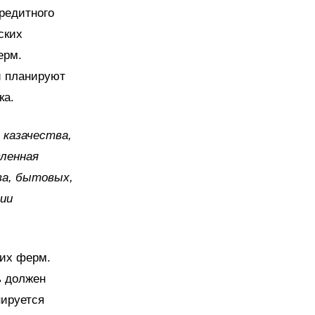
редитного
ских
ерм.
и планируют
ка.
 казачества,
вленная
ва, бытовых,
ции
ких ферм.
ь должен
нируется