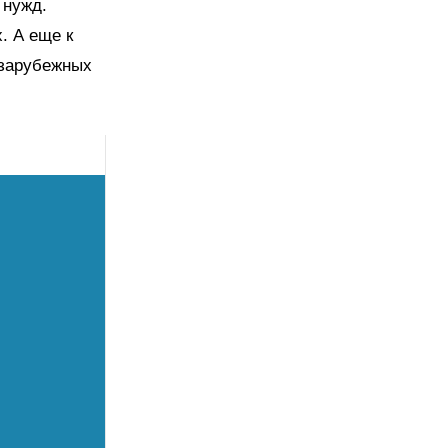
 нужд.
. А еще к
 зарубежных