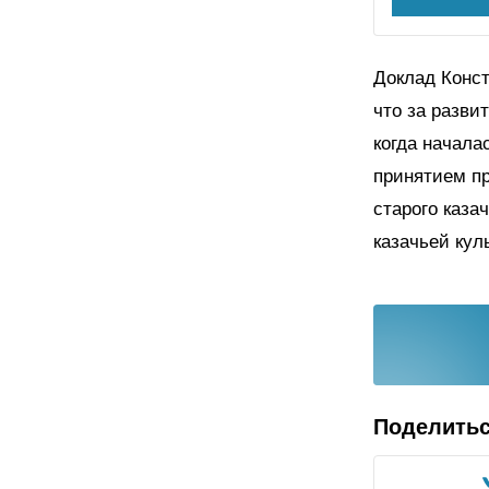
Доклад Конст
что за разви
когда начала
принятием пр
старого каза
казачьей кул
Поделить