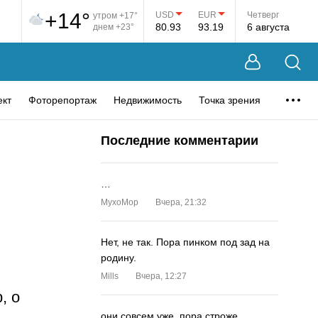
+14°
USD
EUR
Четверг
утром +17°
80.93
93.19
6 августа
днем +23°
ект
Фоторепортаж
Недвижимость
Точка зрения
Последние комментарии
…
MyxoMop
Вчера, 21:32
Нет, не так. Пора пинком под зад на
родину.
Mills
Вчера, 12:27
, о
они совсем уже. пора строже