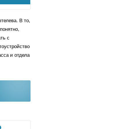
телева. В то,
 понятно,
ть с
гоустройство
асса и отдела