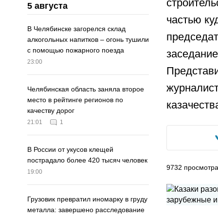
строитель
5 августа
частью ку
В Челябинске загорелся склад
председат
алкогольных напитков – огонь тушили
с помощью пожарного поезда
заседание
23:00
Представи
журналист
Челябинская область заняла второе
место в рейтинге регионов по
казачеств
качеству дорог
21:01
1
В России от укусов клещей
пострадало более 420 тысяч человек
9732
просмотр
19:00
Грузовик превратил иномарку в груду
металла: завершено расследование