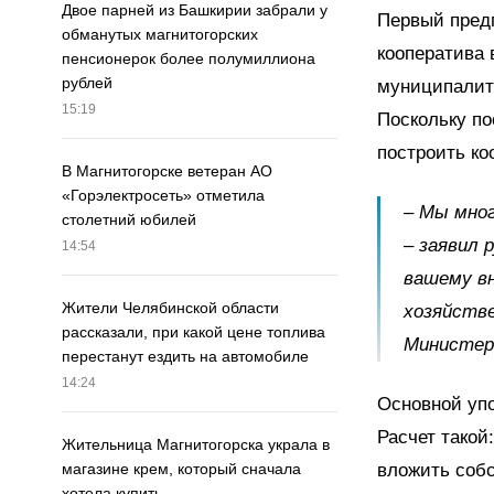
Двое парней из Башкирии забрали у
Первый предп
обманутых магнитогорских
кооператива 
пенсионерок более полумиллиона
рублей
муниципалит
15:19
Поскольку по
построить ко
В Магнитогорске ветеран АО
«Горэлектросеть» отметила
– Мы мног
столетний юбилей
– заявил 
14:54
вашему в
Жители Челябинской области
хозяйстве
рассказали, при какой цене топлива
Министер
перестанут ездить на автомобиле
14:24
Основной упо
Расчет такой
Жительница Магнитогорска украла в
вложить соб
магазине крем, который сначала
хотела купить