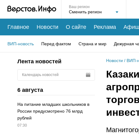
Ваш регион
Главное
Новости
О сайте
Реклама
Афиш
ВИП-новость
Перед фактом
Страна и мир
Дежурная ч
Новости
/
ВИП-н
Лента новостей
Казаки
Календарь новостей
агроп
6 августа
торго
На питание младших школьников в
инвес
России предусмотрено 76 млрд
рублей
07:30
Магнитого