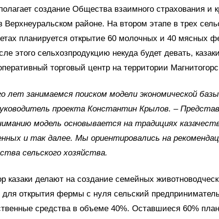
олагает создание Общества взаимного страхования и к
в Верхнеуральском районе. На втором этапе в трех сель
етах планируется открытие 60 молочных и 40 мясных ф
сле этого сельхозпродукцию некуда будет девать, казак
оперативный торговый центр на территории Магнитогорс
о лет занимаемся поиском модели экономической базы
руководитель проекта Константин Крылов. – Предста
ниманию модель основывается на традициях казачест
нных и так далее. Мы ориентировались на рекоменда
ства сельского хозяйства.
р казаки делают на создание семейных животноводчес
: для открытия фермы с нуля сельский предпринимател
ственные средства в объеме 40%. Оставшиеся 60% пла