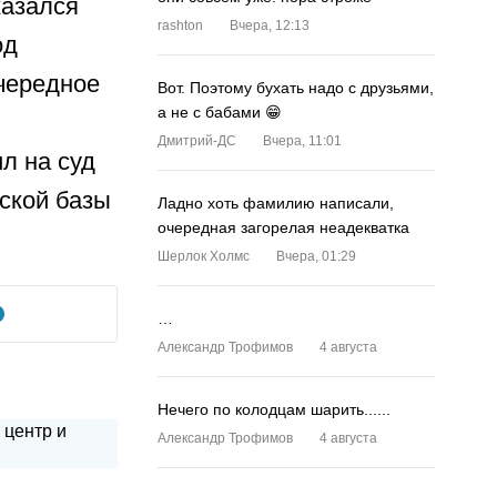
казался
rashton
Вчера, 12:13
од
чередное
Вот. Поэтому бухать надо с друзьями,
а не с бабами 😁
Дмитрий-ДС
Вчера, 11:01
л на суд
ской базы
Ладно хоть фамилию написали,
очередная загорелая неадекватка
Шерлок Холмс
Вчера, 01:29
…
Александр Трофимов
4 августа
Нечего по колодцам шарить......
Александр Трофимов
4 августа