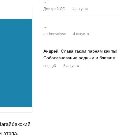
…
Дмитрий-ДС
4 августа
…
andreevaivsv
4 августа
Андрей, Слава таким парням как ты!
Соболезнование родным и близким.
serjeg3
3 августа
Нагайбакский
и этапа.