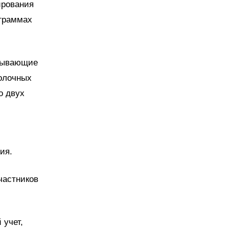
ирования
ограммах
атывающие
олочных
о двух
ия.
частников
 учет,