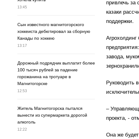
привлечь за
13:45
казаки рассч
поддержки.
Сын известного магнитогорского
хоккеиста дебютировал за сборную
Агрохолдинг 
Канады по хоккею
13:17
предприятия
завода, муко
Дорожный подрядчик выплатит более
зернохранили
100 тысяч рублей за падение
горожанина на тротуаре в
Руководить в
Магнитогорске
12:53
исключитель
– Управляюща
Житель Магнитогорска пытался
вынести из супермаркета дорогой
проекта, - о
алкоголь
12:22
Она же будет