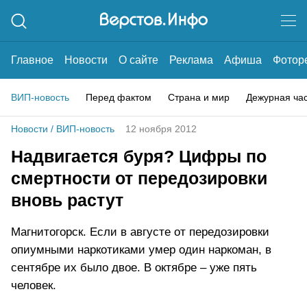
Главное
Новости
О сайте
Реклама
Афиша
Фотор
ВИП-новость
Перед фактом
Страна и мир
Дежурная ча
Новости
/
ВИП-новость
12 ноября 2012
Надвигается буря? Цифры по
смертности от передозировки
вновь растут
Магнитогорск. Если в августе от передозировки
опиумными наркотиками умер один наркоман, в
сентябре их было двое. В октябре – уже пять
человек.