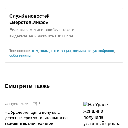
Служба новостей
«Верстов.Инфо»
Если вы заметили ошибку в тексте,
выделите ее и нажмите Ctrl+Enter
Теги новости:
нтм
,
жильцы
,
квитанция
,
коммуналка
,
ук
,
собрание
,
собственники
Смотрите также
3
4 августа 2026
На Урале женщина получила
условный срок за то, что пыталась
задушить врача-педиатра