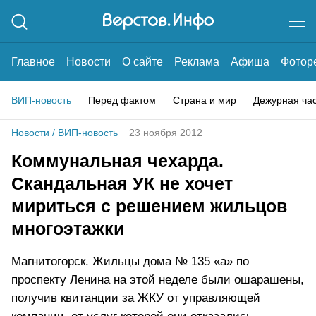
Главное
Новости
О сайте
Реклама
Афиша
Фотор
ВИП-новость
Перед фактом
Страна и мир
Дежурная ча
Новости
/
ВИП-новость
23 ноября 2012
Коммунальная чехарда.
Скандальная УК не хочет
мириться с решением жильцов
многоэтажки
Магнитогорск. Жильцы дома № 135 «а» по
проспекту Ленина на этой неделе были ошарашены,
получив квитанции за ЖКУ от управляющей