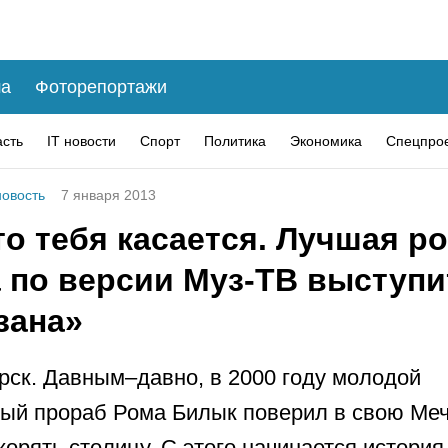
а
Фоторепортажи
асть
IT новости
Спорт
Политика
Экономика
Спецпро
овость
7 января 2013
то тебя касается. Лучшая ро
 по версии Муз-ТВ выступи
зана»
рск. Давным–давно, в 2000 году молодой
ый прораб Рома Билык поверил в свою Меч
корять столицу. С этого начинается история