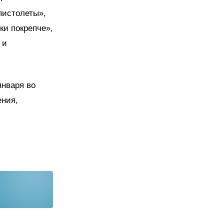
пистолеты»,
ки покрепче»,
 и
нваря во
ения,