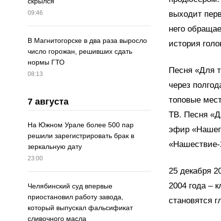
скрылся
выходит перв
09:46
него обращае
В Магнитогорске в два раза выросло
история голо
число горожан, решивших сдать
нормы ГТО
Песня «Для т
08:13
через полгод
топовые мест
7 августа
ТВ. Песня «Д
На Южном Урале более 500 пар
эфир «Нашего
решили зарегистрировать брак в
«Нашествие-
зеркальную дату
23:00
25 декабря 2
2004 года – 
Челябинский суд впервые
приостановил работу завода,
становятся г
который выпускал фальсификат
сливочного масла