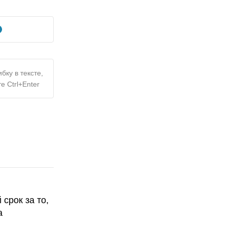
бку в тексте,
е Ctrl+Enter
срок за то,
а