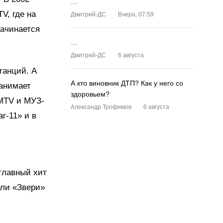
…
V, где на
Дмитрий-ДС
Вчера, 07:59
начинается
…
Дмитрий-ДС
6 августа
танций. А
А кто виновник ДТП? Как у него со
занимает
здоровьем?
 MTV и МУЗ-
Александр Трофимов
6 августа
г-11» и в
 главный хит
ели «Звери»