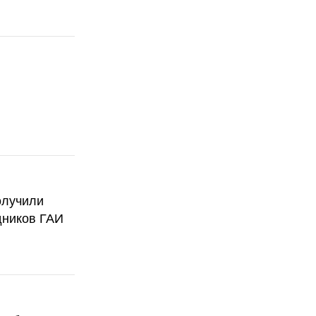
олучили
дников ГАИ