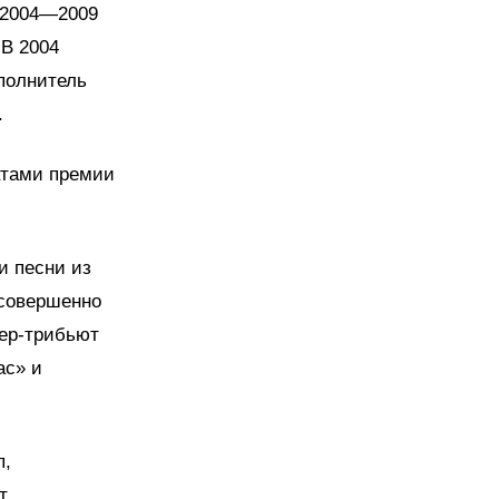
В 2004—2009
 В 2004
полнитель
.
атами премии
и песни из
 совершенно
вер-трибьют
ас» и
п,
т