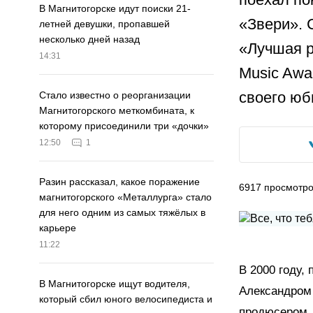
В Магнитогорске идут поиски 21-
«Звери». 
летней девушки, пропавшей
несколько дней назад
«Лучшая р
14:31
Music Awa
своего юб
Стало известно о реорганизации
Магнитогорского меткомбината, к
которому присоединили три «дочки»
12:50
1
Разин рассказал, какое поражение
6917
просмотр
магнитогорского «Металлурга» стало
для него одним из самых тяжёлых в
карьере
11:22
В 2000 году,
В Магнитогорске ищут водителя,
Александром 
который сбил юного велосипедиста и
продюсером. 