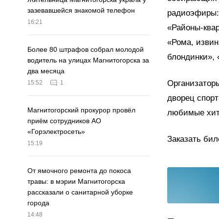
зазевавшейся знакомой телефон
радиоэфиры:
16:21
«Районы-квар
«Рома, извин
Более 80 штрафов собрал молодой
блондинки», 
водитель на улицах Магнитогорска за
два месяца
Организатор
15:52
1
дворец спорт
Магнитогорский прокурор провёл
любимые хит
приём сотрудников АО
«Горэлектросеть»
Заказать бил
15:19
От ямочного ремонта до покоса
травы: в мэрии Магнитогорска
рассказали о санитарной уборке
города
14:48