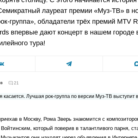
Семикратный лауреат премии «Муз-ТВ» в н
ок-группа», обладатели трёх премий MTV R
rds впервые дают концерт в нашем городе 
илейного тура!
ов
21
 приехав в Москву, Рома Зверь знакомится с композитор
Войтинским, который поверив в талантливого парня, ст
Музыкантов они находят через объявления в Интернете.