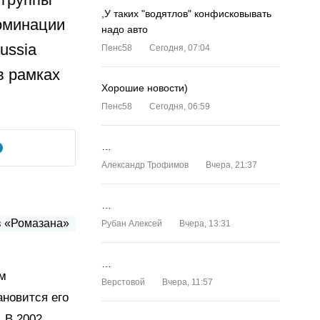
,У таких "водятлов" конфисковывать
оминации
надо авто
ussia
Пенс58
Сегодня, 07:04
в рамках
Хорошие новости)
Пенс58
Сегодня, 06:59
…
Александр Трофимов
Вчера, 21:37
…
Рубан Алексей
Вчера, 13:31
…
ом
Верстовой
Вчера, 11:57
ановится его
 В 2002