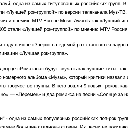
алуй, одна из самых титулованных российских групп. 
ли «Лучшей рок-группой» по версии телеканала Муз-ТВ.
учили премию MTV Europe Music Awards как «Лучший ис
005 стали «Лучшей рок-группой» по мнению MTV Россия
 году в июне «Звери» в седьмой раз становятся лауре
минации «Лучшая рок-группа».
 дворце «Ромазана» будут звучать как лучшие хиты, так 
го номерного альбома «Музы», который критики назвали
 в творчестве группы. В него вошли 9 новых треков, ка
ино» — «Перемен» и два ремикса на песни «Солнце за н
и" - одна из самых популярных российских поп-рок груп
самые большие стадионы страны. Их песни не покидаю