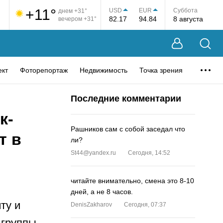
+11°
USD
EUR
Суббота
днем +31°
82.17
94.84
8 августа
вечером +31°
ект
Фоторепортаж
Недвижимость
Точка зрения
Последние комментарии
к-
Рашников сам с собой заседал что
т в
ли?
St44@yandex.ru
Сегодня, 14:52
читайте внимательно, смена это 8-10
дней, а не 8 часов.
ту и
DenisZakharov
Сегодня, 07:37
 группы