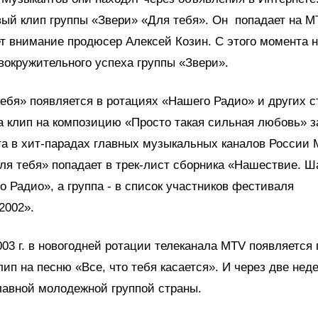
ый клип группы «Звери» «Для тебя». Он попадает на MT
т внимание продюсер Алексей Козин. С этого момента 
вокружительного успеха группы «Звери».
ебя» появляется в ротациях «Нашего Радио» и других с
а клип на композицию «Просто такая сильная любовь» 
а в хит-парадах главных музыкальных каналов России
ля тебя» попадает в трек-лист сборника «Нашествие. Ша
 Радио», а группа - в список участников фестиваля
2002».
003 г. в новогодней ротации телеканала MTV появляется
клип на песню «Все, что тебя касается». И через две нед
лавной молодежной группой страны.