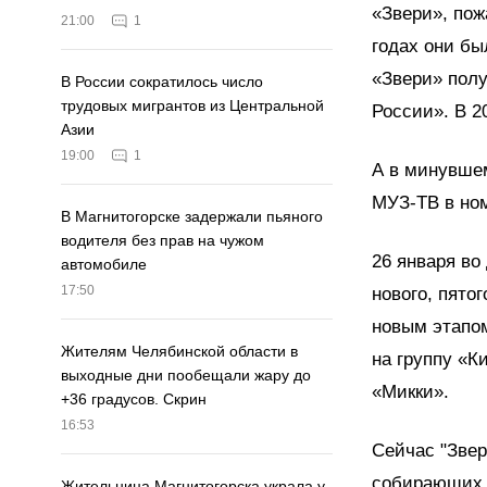
«Звери», пож
21:00
1
годах они бы
«Звери» пол
В России сократилось число
трудовых мигрантов из Центральной
России». В 2
Азии
19:00
1
А в минувшем
МУЗ-ТВ в но
В Магнитогорске задержали пьяного
водителя без прав на чужом
26 января во
автомобиле
17:50
нового, пято
новым этапом
Жителям Челябинской области в
на группу «К
выходные дни пообещали жару до
«Микки».
+36 градусов. Скрин
16:53
Сейчас "Звер
собирающих 
Жительница Магнитогорска украла у