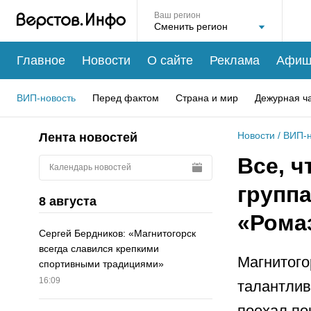
Ваш регион
Главное
Новости
О сайте
Реклама
Афиш
ВИП-новость
Перед фактом
Страна и мир
Дежурная ч
Новости
/
ВИП-н
Лента новостей
Все, ч
Календарь новостей
группа
8 августа
«Рома
Сергей Бердников: «Магнитогорск
всегда славился крепкими
Магнитого
спортивными традициями»
16:09
талантлив
поехал по