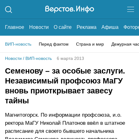
Главное
Новости
О сайте
Реклама
Афиша
Фотор
ВИП-новость
Перед фактом
Страна и мир
Дежурная ча
Новости
/
ВИП-новость
6 марта 2013
Семенову – за особые заслуги.
Независимый профсоюз МаГУ
вновь приоткрывает завесу
тайны
Магнитогорск. По информации профсоюза, и.о.
ректора МаГУ Николай Платонов ввёл в штатное
расписание для своего бывшего начальника