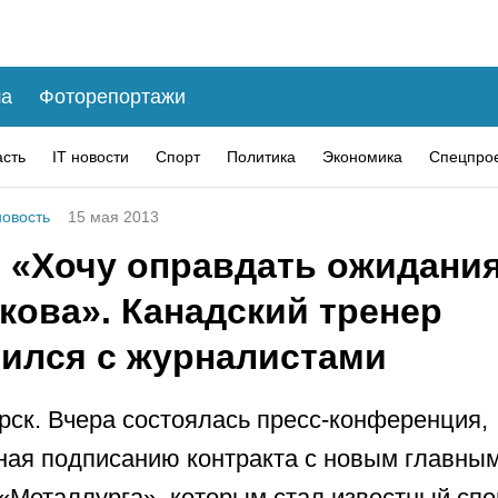
а
Фоторепортажи
асть
IT новости
Спорт
Политика
Экономика
Спецпро
овость
15 мая 2013
: «Хочу оправдать ожидани
кова». Канадский тренер
тился с журналистами
рск. Вчера состоялась пресс-конференция,
ая подписанию контракта с новым главны
«Металлурга», которым стал известный сп