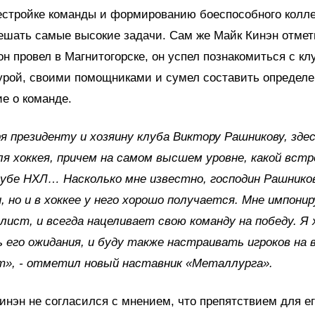
естройке команды и формированию боеспособного колле
ешать самые высокие задачи. Сам же Майк Кинэн отмети
 он провел в Магнитогорске, он успел познакомиться с кл
урой, своими помощниками и сумел составить определе
е о команде.
я президенту и хозяину клуба Виктору Рашникову, здес
ля хоккея, причем на самом высшем уровне, какой вст
убе НХЛ… Насколько мне известно, господин Рашнико
, но и в хоккее у него хорошо получается. Мне импони
лист, и всегда нацеливает свою команду на победу. Я 
 его ожидания, и буду также настраивать игроков на 
т», - отметил новый наставник «Металлурга».
инэн не согласился с мнением, что препятствием для е