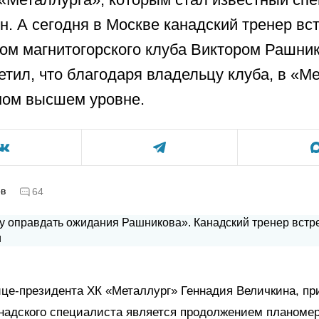
н. А сегодня в Москве канадский тренер вст
ом магнитогорского клуба Виктором Рашни
етил, что благодаря владельцу клуба, в «М
мом высшем уровне.
ов
64
це-президента ХК «Металлург» Геннадия Величкина, п
анадского специалиста является продолжением планоме