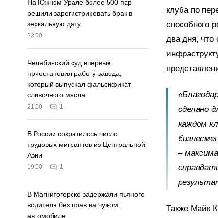
На Южном Урале более 500 пар
клуба по пер
решили зарегистрировать брак в
способного р
зеркальную дату
23:00
два дня, что
инфраструкт
Челябинский суд впервые
представлени
приостановил работу завода,
который выпускал фальсификат
«Благодар
сливочного масла
21:00
1
сделано д
каждом кл
В России сократилось число
бизнесмен
трудовых мигрантов из Центральной
– максима
Азии
оправдать
19:00
1
результа
В Магнитогорске задержали пьяного
водителя без прав на чужом
Также Майк К
автомобиле