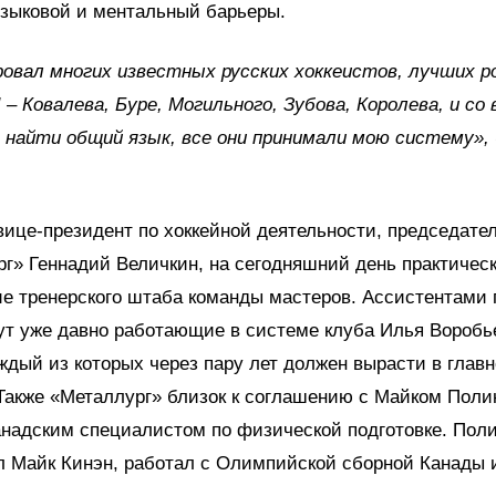
языковой и ментальный барьеры.
овал многих известных русских хоккеистов, лучших р
 – Ковалева, Буре, Могильного, Зубова, Королева, и со
 найти общий язык, все они принимали мою систему», 
вице-президент по хоккейной деятельности, председате
г» Геннадий Величкин, на сегодняшний день практичес
 тренерского штаба команды мастеров. Ассистентами 
ут уже давно работающие в системе клуба Илья Воробь
ждый из которых через пару лет должен вырасти в главн
Также «Металлург» близок к соглашению с Майком Поли
надским специалистом по физической подготовке. Поли
л Майк Кинэн, работал с Олимпийской сборной Канады 