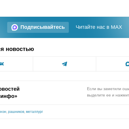
Подписывайтесь
Читайте нас в MAX
ся новостью
овостей
Если вы заметили оши
выделите ее и нажмит
.инфо»
инэн
,
рашников
,
металлург