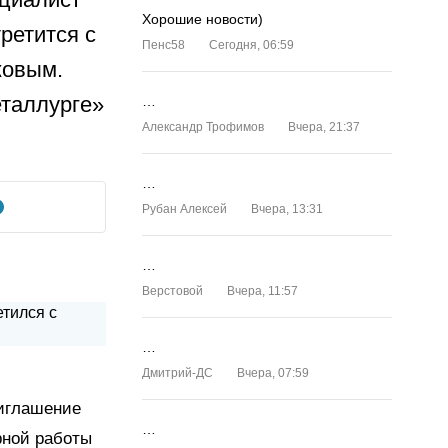
Хорошие новости)
ретится с
Пенс58
Сегодня, 06:59
ковым.
еталлурге»
…
Александр Трофимов
Вчера, 21:37
…
Рубан Алексей
Вчера, 13:31
…
Верстовой
Вчера, 11:57
…
Дмитрий-ДС
Вчера, 07:59
риглашение
…
рной работы