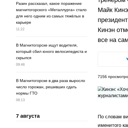
Разин рассказал, какое поражение
Майк Кинэ
магнитогорского «Металлурга» стало
для него одним из самых тяжёлых в
президент
карьере
Кинэн отм
11:22
все на са
В Магнитогорске ищут водителя,
который сбил юного велосипедиста и
скрылся
09:46
7156
просмотр
В Магнитогорске в два раза выросло
число горожан, решивших сдать
нормы ГТО
08:13
7 августа
По словам ви
именитого к