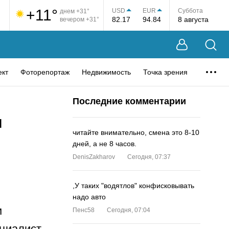
+11°
USD
EUR
Суббота
днем +31°
82.17
94.84
8 августа
вечером +31°
ект
Фоторепортаж
Недвижимость
Точка зрения
Последние комментарии
я
читайте внимательно, смена это 8-10
дней, а не 8 часов.
DenisZakharov
Сегодня, 07:37
,У таких "водятлов" конфисковывать
надо авто
м
Пенс58
Сегодня, 07:04
ециалист