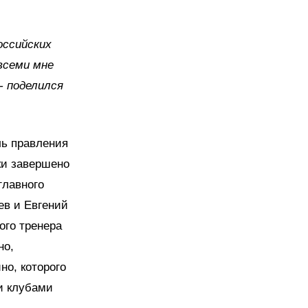
оссийских
 всеми мне
- поделился
ль правления
ки завершено
главного
ев и Евгений
ого тренера
но,
но, которого
и клубами