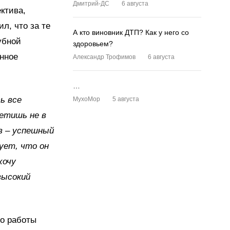
Дмитрий-ДС
6 августа
ктива,
л, что за те
А кто виновник ДТП? Как у него со
убной
здоровьем?
нное
Александр Трофимов
6 августа
…
ь все
MyxoMop
5 августа
ретишь не в
в – успешный
рует, что он
хочу
высокий
го работы