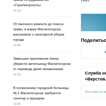
НХЛ.
«Горэлектросеть»
15:19
От ямочного ремонта до покоса
травы: в мэрии Магнитогорска
рассказали о санитарной уборке
Поделить
города
14:48
Зависшее приложение банка
уберегло жительницу Магнитогорска
от перевода денег мошенникам
Служба н
14:16
«Верстов
В поликлинику городской больницы
Теги новости:
к
№ 1 Магнитогорска требуются
санитар и акушерка
14:00