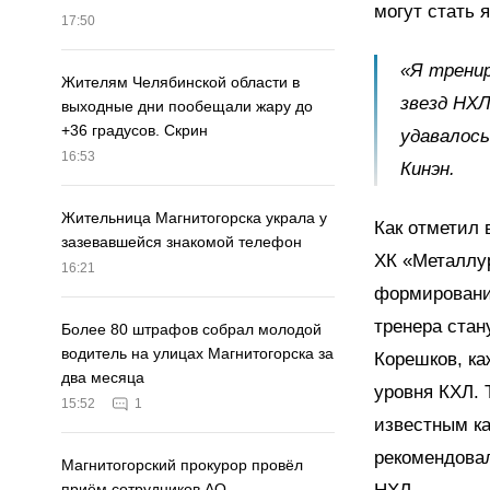
могут стать 
17:50
«Я тренир
Жителям Челябинской области в
звезд НХЛ
выходные дни пообещали жару до
+36 градусов. Скрин
удавалось
16:53
Кинэн.
Жительница Магнитогорска украла у
Как отметил 
зазевавшейся знакомой телефон
ХК «Металлур
16:21
формирование
тренера стан
Более 80 штрафов собрал молодой
водитель на улицах Магнитогорска за
Корешков, ка
два месяца
уровня КХЛ. 
15:52
1
известным ка
рекомендова
Магнитогорский прокурор провёл
приём сотрудников АО