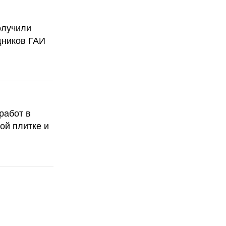
олучили
дников ГАИ
работ в
ой плитке и