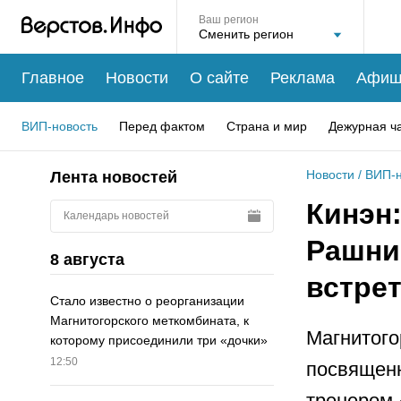
Ваш регион
Главное
Новости
О сайте
Реклама
Афиш
ВИП-новость
Перед фактом
Страна и мир
Дежурная ч
Новости
/
ВИП-н
Лента новостей
Кинэн
Календарь новостей
Рашни
8 августа
встре
Стало известно о реорганизации
Магнитогорского меткомбината, к
Магнитого
которому присоединили три «дочки»
12:50
посвященн
тренером 