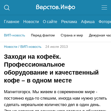
Главное
Новости
О сайте
Реклама
Афиша
Фотор
ВИП-новость
Перед фактом
Страна и мир
Дежурная ча
Новости
/
ВИП-новость
24 июля 2013
Заходи на кофеёк.
Профессиональное
оборудование и качественный
кофе – в одном месте
Магнитогорск. Мы живем в современном мире -
постоянно куда-то спешим, иногда нам нужно успеть
сделать нереальное количество дел в один день.