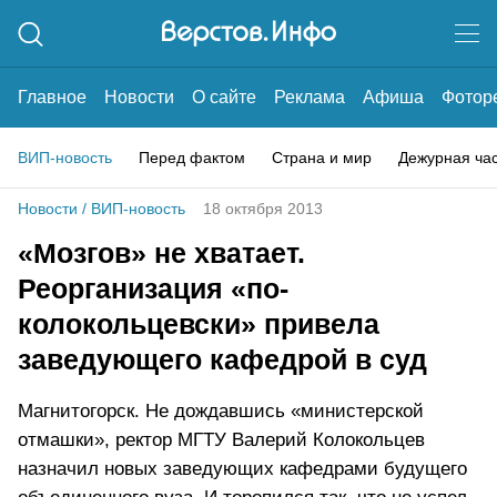
Главное
Новости
О сайте
Реклама
Афиша
Фотор
ВИП-новость
Перед фактом
Страна и мир
Дежурная ча
Новости
/
ВИП-новость
18 октября 2013
«Мозгов» не хватает.
Реорганизация «по-
колокольцевски» привела
заведующего кафедрой в суд
Магнитогорск. Не дождавшись «министерской
отмашки», ректор МГТУ Валерий Колокольцев
назначил новых заведующих кафедрами будущего