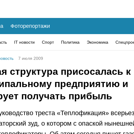
а
Фоторепортажи
асть
IT новости
Спорт
Политика
Экономика
Спецпро
овость
7 июля 2009
я структура присосалась к
ипальному предприятию и
рует получать прибыль
уководство треста «Теплофикация» всерьез
аторский зуд, о котором с опаской нынешне
теплофикаторы. Об этом сегодня пишет газ