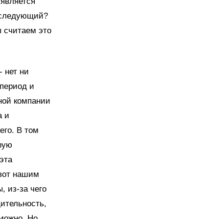
 является
 следующий?
ы считаем это
- нет ни
 период и
тной компании
а и
его. В том
рую
эта
 вот нашим
 из-за чего
ительность,
зможно. Но