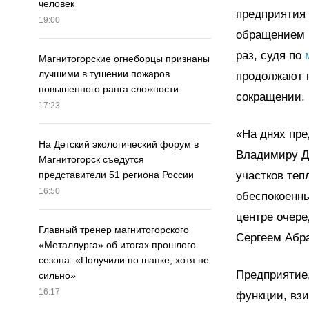
человек
предприятия 
19:00
обращением к
раз, судя по
Магнитогорские огнеборцы признаны
лучшими в тушении пожаров
продолжают 
повышенного ранга сложности
сокращении.
17:23
«На днях пр
На Детский экологический форум в
Владимиру Д
Магнитогорск съедутся
участков теп
представители 51 региона России
16:50
обеспокоенны
центре очере
Главный тренер магнитогорского
Сергеем Абр
«Металлурга» об итогах прошлого
сезона: «Получили по шапке, хотя не
Предприятие,
сильно»
16:17
функции, взи