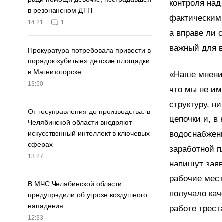
контроля на
в резонансном ДТП
фактическим 
14:21
1
а вправе ли 
важный для в
Прокуратура потребовала привести в
порядок «убитые» детские площадки
в Магнитогорске
«Наше мнение
13:50
что мы не им
структуру, н
От госуправления до производства: в
цепочки и, в 
Челябинской области внедряют
водоснабжени
искусственный интеллект в ключевых
сферах
заработной п
13:27
напишут заяв
рабочие мест
В МЧС Челябинской области
получало кач
предупредили об угрозе воздушного
нападения
работе трест
12:33