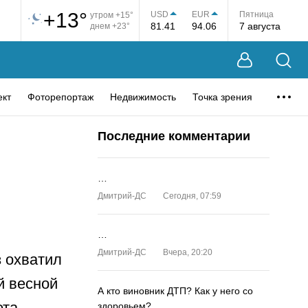
+13°
USD
EUR
Пятница
утром +15°
81.41
94.06
7 августа
днем +23°
ект
Фоторепортаж
Недвижимость
Точка зрения
Последние комментарии
…
Дмитрий-ДС
Сегодня, 07:59
…
Дмитрий-ДС
Вчера, 20:20
 охватил
й весной
А кто виновник ДТП? Как у него со
ета
здоровьем?