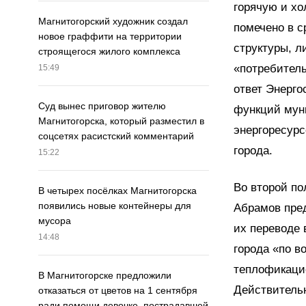
горячую и хо
Магнитогорский художник создал
помечено в 
новое граффити на территории
структуры, л
строящегося жилого комплекса
«потребител
15:49
ответ Энерго
Суд вынес приговор жителю
функций муни
Магнитогорска, который разместил в
энергоресурс
соцсетях расистский комментарий
города.
15:22
Во второй п
В четырех посёлках Магнитогорска
появились новые контейнеры для
Абрамов пре
мусора
их переводе 
14:48
города «по в
теплофикаци
В Магнитогорске предложили
Действительн
отказаться от цветов на 1 сентября
ради помощи девочке, пострадавшей