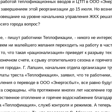
д работой теплофикационных вводов и ЦТП в ООО «Энер
завершением этой реорганизации до 15 июля. Но возни
совещание на уровне начальника управления ЖКХ решат
сего города вопрос?
, - пишут работники Теплофикации, - никого не интерес
еем ни малейшего желания переходить на работу в час
и то, что такая «рационализация» приведет к разрыву те
конечном счете, к срыву отопительного сезона и горячего
я города». Г. Лапшин, начальник отдела организации тр
латы треста «Теплофикация», заявил, что те работники,
ления о переводе в ООО «Энергосбыт», все равно будут
а сокращены. «На протяжении многих лет население го
ественное отопление и горячее водоснабжение благода
а «Теплофикация», служб контроля и режимов. А теперь