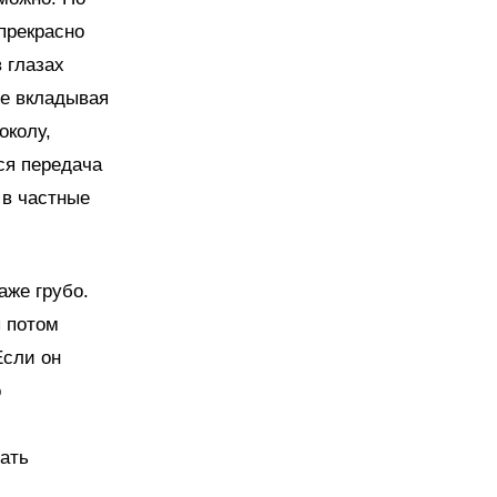
прекрасно
в глазах
не вкладывая
околу,
ся передача
 в частные
аже грубо.
ы потом
Если он
о
сать