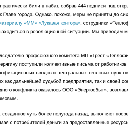
практически били в набат, собрав 444 подписи под отк
 Главе города. Однако, похоже, меры не приняты до сих
материалу «ММ» «Лукавая контора»
, сотрудники «Тепл
находиться в революционной ситуации. Мы приводим м
едседателю профсоюзного комитета МП «Трест «Теплоф
ерягину поступили коллективные письма от работников
лофикационных вводов и центральных тепловых пунктов
х как дальнейшей судьбой предприятия, так и своей со
дного конфликта оказалось ООО «Энергосбыт», возгла
амовым.
 созданное чуть более полугода назад, выполняет поср
мая с потребителей деньги за предоставленные ресурсы