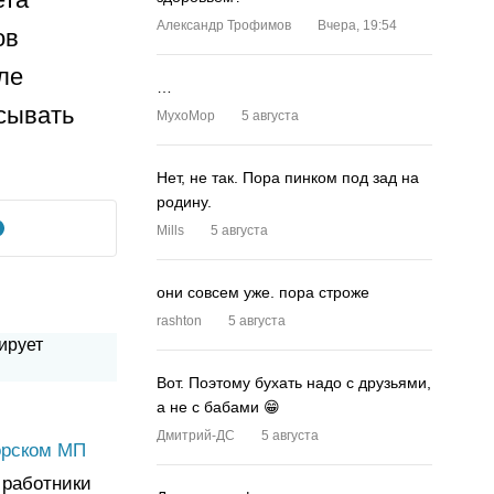
Александр Трофимов
Вчера, 19:54
ов
ле
…
сывать
MyxoMop
5 августа
Нет, не так. Пора пинком под зад на
родину.
Mills
5 августа
они совсем уже. пора строже
rashton
5 августа
Вот. Поэтому бухать надо с друзьями,
а не с бабами 😁
Дмитрий-ДС
5 августа
орском МП
а работники