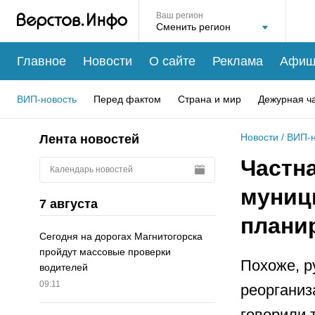
Ваш регион
Главное
Новости
О сайте
Реклама
Афиш
ВИП-новость
Перед фактом
Страна и мир
Дежурная ч
Новости
/
ВИП-н
Лента новостей
Частна
Календарь новостей
муниц
7 августа
плани
Сегодня на дорогах Магнитогорска
пройдут массовые проверки
Похоже, р
водителей
09:11
реорганиз
говорили 