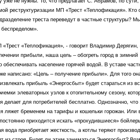
у уже не нужны. То, что предлагает С. Абрамов, по сути,
мой реструктуризации МП «Трест «Теплофикация». Кто
дразделение треста переведут в частные структуры? М
 беспределом».
П «Трест «Теплофикация», - говорит Владимир Дерягин, 
лечении прибыли, наша цель – обогреть город в зимний
о обеспечивать население горячей водой. В уставе час
оке написано: «Цель – получение прибыли». Для того он
 извлекать прибыль «Энергосбыт» будет стараться из вс
риемки элеваторных узлов к отопительному сезону, кото
 делает для потребителей бесплатно. Однозначно, что 
я ляжет бременем на тарифы и кошельки горожан. Или
постоянно приходится искать «прохудившиеся» бойлеры,
 вода приобретает жесткость, а котлы теряют производ
ят из строя. Будет ли этим заниматься Энергосбыт? Во