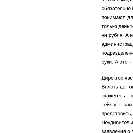
обязательно 
понимают, дл
только деньг
ни рубля. А 
администраци
подразделени
руки. А это 
Директор час
Вплоть до тог
окажетесь – 
сейчас с нам
представить, 
Неудивительн
заявления о 