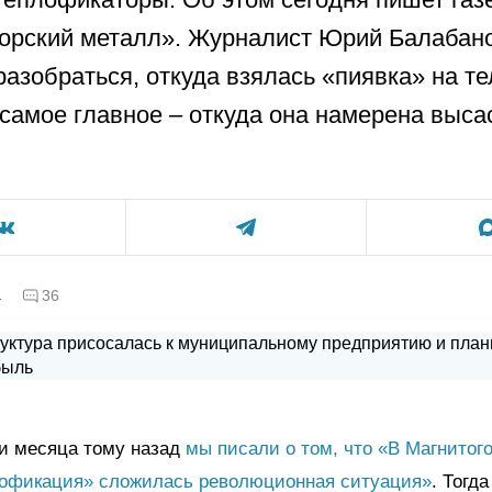
орский металл». Журналист Юрий Балабан
разобраться, откуда взялась «пиявка» на те
самое главное – откуда она намерена выса
а
36
ри месяца тому назад
мы писали о том, что «В Магнитог
лофикация» сложилась революционная ситуация»
. Тогд