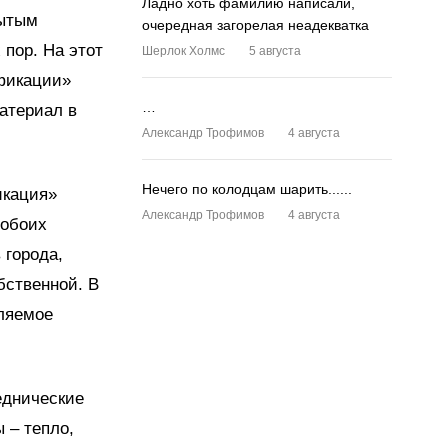
Ладно хоть фамилию написали,
рытым
очередная загорелая неадекватка
 пор. На этот
Шерлок Холмс
5 августа
офикации»
…
атериал в
Александр Трофимов
4 августа
Нечего по колодцам шарить......
икация»
Александр Трофимов
4 августа
 обоих
 города,
бственной. В
вляемое
еднические
 – тепло,