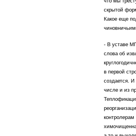
что мы трест
скрытой фор
Какое еще по
чиновничьим
- В уставе М
слова об изв
круглогодичн
в первой стр
создается. И
числе и из п
Теплофикация
реорганизаци
контролерам 
химочищенная
а то и выход