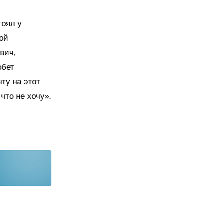
тоял у
ой
вич,
обет
ту на этот
что не хочу».