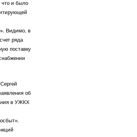
 что и было
зитирующей
». Видимо, в
счет ряда
ную поставку
оснабжении
 Сергей
заявления об
щания в УЖКХ
осбыт».
ункций