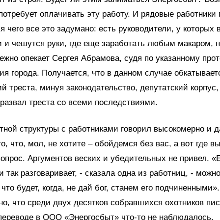
потребует оплачивать эту работу. И рядовые работники 
я чего все это задумано: есть руководители, у которых 
и и чешутся руки, где еще заработать любым макаром, 
нежно опекает Сергея Абрамова, судя по указанному прот
я города. Получается, что в данном случае обкатывает
й треста, минуя законодательство, депутатский корпус,
– развал треста со всеми последствиями.
тной структуры с работниками говорил высокомерно и д
о, что, мол, не хотите – обойдемся без вас, а вот где в
вопрос. Аргументов веских и убедительных не привел. «
и так разговаривает, - сказала одна из работниц, - можн
что будет, когда, не дай бог, станем его подчиненными».
о, что среди двух десятков собравшихся охотников пи
переводе в ООО «Энергосбыт» что-то не наблюдалось.