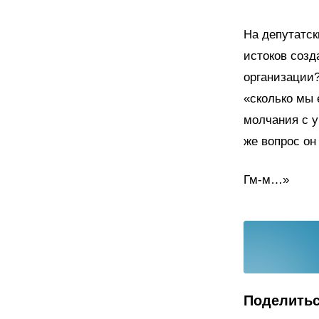
На депутатск
истоков созд
организации?
«сколько мы 
молчания с 
же вопрос он
Гм-м…»
Поделить