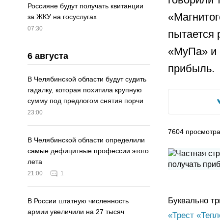
Россияне будут получать квитанции
«Магнитог
за ЖКУ на госуслугах
07:30
пытается 
«МуПа» и 
6 августа
прибыль.
В Челябинской области будут судить
гадалку, которая похитила крупную
сумму под предлогом снятия порчи
23:00
7604
просмотр
В Челябинской области определили
самые дефицитные профессии этого
лета
21:00
1
Буквально т
В России штатную численность
армии увеличили на 27 тысяч
«Трест «Теп