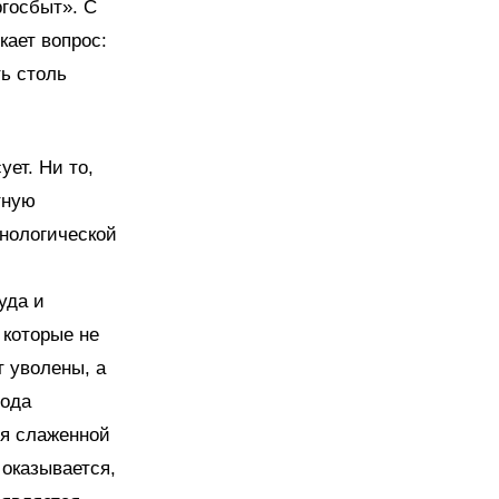
госбыт». С
кает вопрос:
ь столь
ует. Ни то,
тную
хнологической
уда и
 которые не
 уволены, а
рода
ря слаженной
 оказывается,