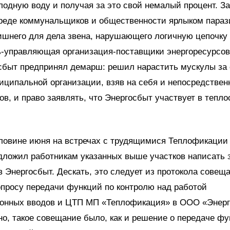
лодную воду и получая за это свой немалый процент. За
среде коммунальщиков и общественности ярлыком пара
ишнего для дела звена, нарушающего логичную цепочку
ь-управляющая организация-поставщики энергоресурсов
сбыт предпринял демарш: решил нарастить мускулы за 
ципальной организации, взяв на себя и непосредствен
ов, и право заявлять, что Энергосбыт участвует в тепл
оловине июня на встречах с трудящимися Теплофикации
дложил работникам указанных выше участков написать 
в Энергосбыт. Дескать, это следует из протокола сове
опросу передачи функций по контролю над работой
онных вводов и ЦТП МП «Теплофикация» в ООО «Энерг
о, такое совещание было, как и решение о передаче ф