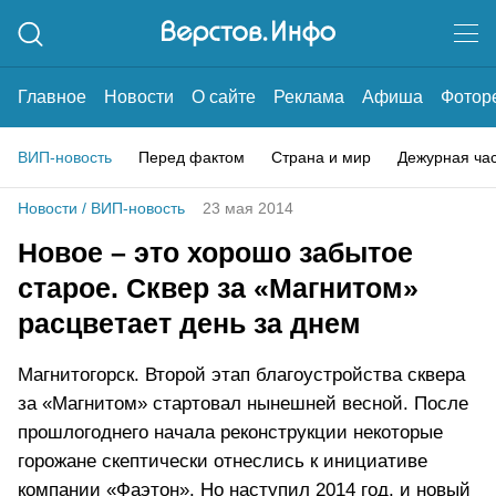
Главное
Новости
О сайте
Реклама
Афиша
Фотор
ВИП-новость
Перед фактом
Страна и мир
Дежурная ча
Новости
/
ВИП-новость
23 мая 2014
Новое – это хорошо забытое
старое. Сквер за «Магнитом»
расцветает день за днем
Магнитогорск. Второй этап благоустройства сквера
за «Магнитом» стартовал нынешней весной. После
прошлогоднего начала реконструкции некоторые
горожане скептически отнеслись к инициативе
компании «Фаэтон». Но наступил 2014 год, и новый