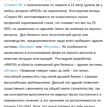
«Спринт-М»
с ограничением по ширине в 21 метр (длина же у
любых ангаров «ИНСИ» не ограничена). Конструктив ангара
«Спринт-М» изготавливается из тонкостенных гнутых
профилей оцинкованной стали, что снижает его вес на 25-
30%, по сравнению со зданием такого же размера из черного
металла. Для бизнеса типа логистический центр или
производство, предприниматели чаще всего выбирают здания
системы
«Великан»
или
«Исполин»
. Их особенность
заключается в использовании ферм из черного металла в
качестве несущих конструкций. Последняя разработка
«ИНСИ» в области помещений для бизнеса – здания системы
«Атлант»
. Название говорит само за себя - это гигант,
способный разместить под своей крышей бизнес с самыми
масштабными требованиями. Данный тип зданий позволяет
существенно сэкономить на общей смете строительства, так
как конструктив выполняется из сварных балок постоянного и
переменного сечения, а это экономия на металлоемкости по
проекту (10-15%). Итак, что представляют из себя ангары