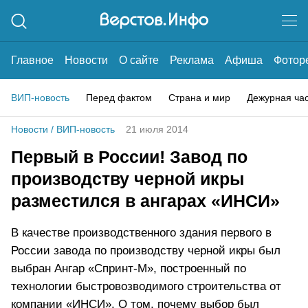
Главное
Новости
О сайте
Реклама
Афиша
Фотор
ВИП-новость
Перед фактом
Страна и мир
Дежурная ча
Новости
/
ВИП-новость
21 июля 2014
Первый в России! Завод по
производству черной икры
разместился в ангарах «ИНСИ»
В качестве производственного здания первого в
России завода по производству черной икры был
выбран Ангар «Спринт-М», построенный по
технологии быстровозводимого строительства от
компании «ИНСИ». О том, почему выбор был