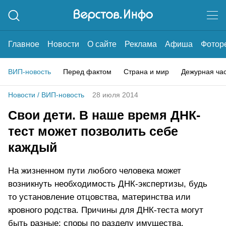
Главное
Новости
О сайте
Реклама
Афиша
Фотор
ВИП-новость
Перед фактом
Страна и мир
Дежурная ча
Новости
/
ВИП-новость
28 июля 2014
Свои дети. В наше время ДНК-
тест может позволить себе
каждый
На жизненном пути любого человека может
возникнуть необходимость ДНК-экспертизы, будь
то установление отцовства, материнства или
кровного родства. Причины для ДНК-теста могут
быть разные: споры по разделу имущества,