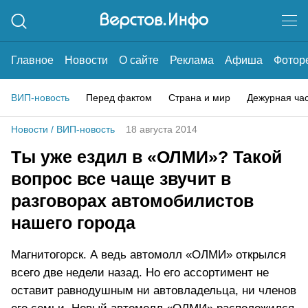
Главное
Новости
О сайте
Реклама
Афиша
Фотор
ВИП-новость
Перед фактом
Страна и мир
Дежурная ча
Новости
/
ВИП-новость
18 августа 2014
Ты уже ездил в «ОЛМИ»? Такой
вопрос все чаще звучит в
разговорах автомобилистов
нашего города
Магнитогорск. А ведь автомолл «ОЛМИ» открылся
всего две недели назад. Но его ассортимент не
оставит равнодушным ни автовладельца, ни членов