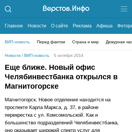
Главное
Новости
О сайте
Реклама
Афиша
Фотор
ВИП-новость
Перед фактом
Страна и мир
Дежурная ча
Новости
/
ВИП-новость
5 октября 2014
Еще ближе. Новый офис
Челябинвестбанка открылся в
Магнитогорске
Магнитогорск. Новое отделение находится на
проспекте Карла Маркса, д. 37, в районе
перекрестка с ул. Комсомольской. Как и
большинство подразделений Челябинвестбанка,
оно оказывает широкий спектр услуг для