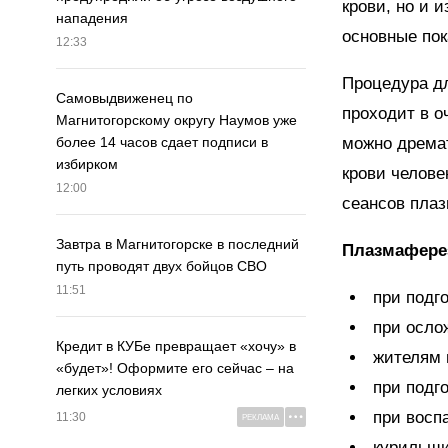
крови, но и 
нападения
основные пок
12:33
Процедура д
Самовыдвиженец по
проходит в о
Магнитогорскому округу Наумов уже
можно дремат
более 14 часов сдает подписи в
избирком
крови челове
12:00
сеансов пла
Завтра в Магнитогорске в последний
Плазмаферез
путь проводят двух бойцов СВО
11:51
при подг
при осло
Кредит в КУБе превращает «хочу» в
жителям 
«будет»! Оформите его сейчас – на
при подг
легких условиях
при восп
11:30
РЕКЛАМА
курильщи