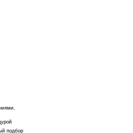
ниями.
дурой
ый подбор