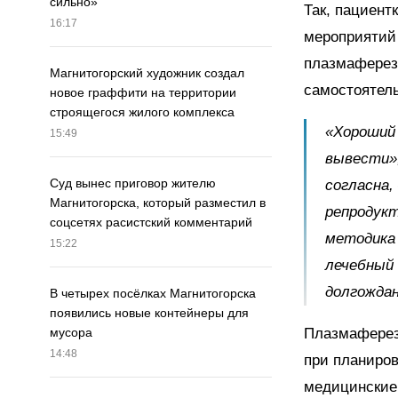
сильно»
Так, пациент
16:17
мероприятий 
плазмаферез
Магнитогорский художник создал
самостоятель
новое граффити на территории
строящегося жилого комплекса
«Хороший 
15:49
вывести»,
Суд вынес приговор жителю
согласна,
Магнитогорска, который разместил в
репродукт
соцсетях расистский комментарий
методика 
15:22
лечебный
долгожда
В четырех посёлках Магнитогорска
появились новые контейнеры для
Плазмаферез 
мусора
14:48
при планиро
медицинские 