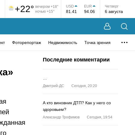
+22°
USD
EUR
Четверг
вечером +18°
81.41
94.06
6 августа
ночью +15°
ект
Фоторепортаж
Недвижимость
Точка зрения
Последние комментарии
ка»
…
Дмитрий-ДС
Сегодня, 20:20
ая
А кто виновник ДТП? Как у него со
здоровьем?
лей
Александр Трофимов
Сегодня, 19:54
ожданная
го
…