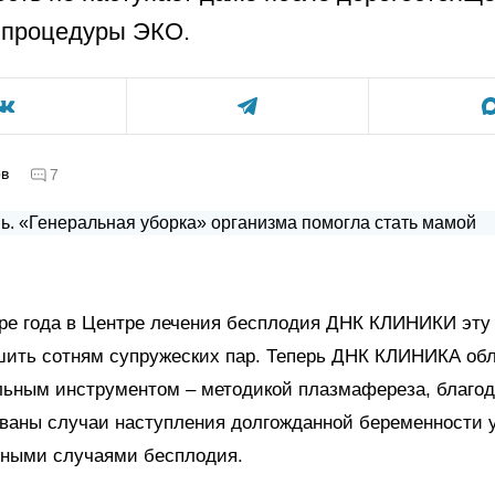
 процедуры ЭКО.
ов
7
ыре года в Центре лечения бесплодия ДНК КЛИНИКИ эту
шить сотням супружеских пар. Теперь ДНК КЛИНИКА об
льным инструментом – методикой плазмафереза, благод
ованы случаи наступления долгожданной беременности 
жными случаями бесплодия.