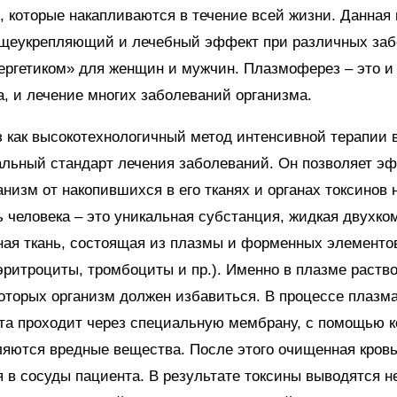
 которые накапливаются в течение всей жизни. Данная
бщеукрепляющий и лечебный эффект при различных заб
ергетиком» для женщин и мужчин. Плазмоферез – это и
, и лечение многих заболеваний организма.
 как высокотехнологичный метод интенсивной терапии 
альный стандарт лечения заболеваний. Он позволяет э
анизм от накопившихся в его тканях и органах токсинов 
ь человека – это уникальная субстанция, жидкая двухко
ая ткань, состоящая из плазмы и форменных элементо
эритроциты, тромбоциты и пр.). Именно в плазме раств
которых организм должен избавиться. В процессе плазм
та проходит через специальную мембрану, с помощью к
яются вредные вещества. После этого очищенная кровь
 в сосуды пациента. В результате токсины выводятся не