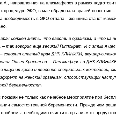
ка А., направленная на плазмаферез в рамках подготови
к процедуре ЭКО, в мае обрадовала врачей новостью – 
а необходимость в ЭКО отпала – женщина станет мамо
но.
врач должен знать, что ввести в организм, а что из н
 – так говорил еще великий Гиппократ. И с этим я це
 – говорит главный врач ДНК КЛИНИКИ, акушер-гинеко
олог Ольга Крохолева. – Плазмаферез в ДНК КЛИНИКЕ
очищения крови и введения специальных коктейлей, 
 эффект на женский организм, способствующих насту
нной беременности».
показан не только как лечебное мероприятие при беспл
вании самостоятельной беременности. Прежде чем реш
проблемы, необходимо очистить организм от продуктов