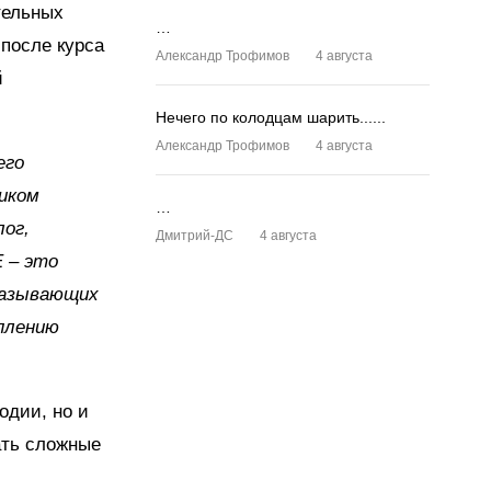
тельных
…
после курса
Александр Трофимов
4 августа
й
Нечего по колодцам шарить......
Александр Трофимов
4 августа
его
ликом
…
лог,
Дмитрий-ДС
4 августа
 – это
оказывающих
плению
одии, но и
ать сложные