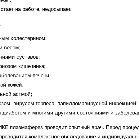
устает на работе, недосыпает.
:
ным холестерином;
м весом;
ниями суставов;
риозом кишечника;
болеванием печени;
ой кожей;
ьной астмой;
зом, вирусом герпеса, папилломавирусной инфекцией;
 диабетом и многими другими состояниями и заболева
КЕ плазмаферез проводит опытный врач. Перед проце
 проводится комплексное обследование и индивидуальн