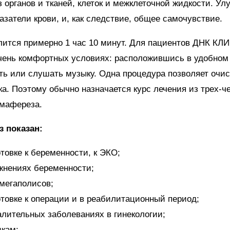
из органов и тканей, клеток и межклеточной жидкости. У
азатели крови, и, как следствие, общее самочувствие.
лится примерно 1 час 10 минут. Для пациентов ДНК КЛ
чень комфортных условиях: расположившись в удобном 
ь или слушать музыку. Одна процедура позволяет очис
ка. Поэтому обычно назначается курс лечения из трех-ч
змафереза.
 показан:
отовке к беременности, к ЭКО;
жнениях беременности;
мегаполисов;
отовке к операции и в реабилитационный период;
алительных заболеваниях в гинекологии;
кам;