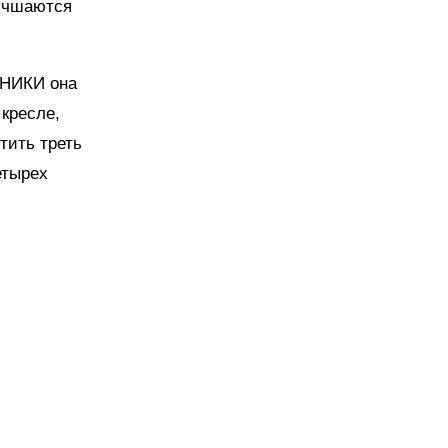
лучшаются
ИНИКИ она
кресле,
тить треть
етырех