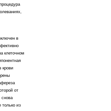
 процедура
олеваниях,
включен в
ффективно
на клеточном
мпонентная
в крови
орены
афереза
оторой от
 снова
 только из