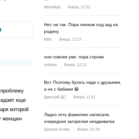
MyxoMop
Вчера, 21:32
Нет, не так. Пора пинком под зад на
родину.
Mills
Вчера, 12:27
они совсем уже. пора строже
rashton
Вчера, 12:13
Вот. Поэтому бухать надо с друзьями,
а не с бабами 😁
 проблему
Дмитрий-ДС
Вчера, 11:01
ладает еще
аря которой
Ладно хоть фамилию написали,
у женщин
очередная загорелая неадекватка
Шерлок Холмс
Вчера, 01:29