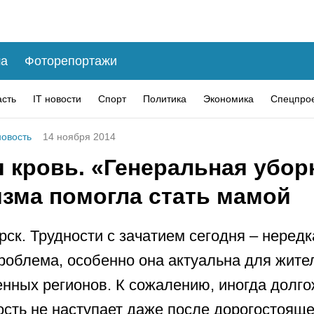
а
Фоторепортажи
асть
IT новости
Спорт
Политика
Экономика
Спецпро
овость
14 ноября 2014
 кровь. «Генеральная убор
изма помогла стать мамой
рск. Трудности с зачатием сегодня – нередк
роблема, особенно она актуальна для жите
ных регионов. К сожалению, иногда долг
сть не наступает даже после дорогостояще