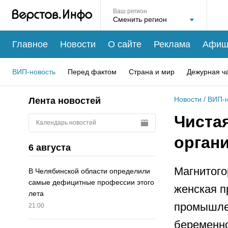
Ваш регион
Главное
Новости
О сайте
Реклама
Афиш
ВИП-новость
Перед фактом
Страна и мир
Дежурная ч
Новости
/
ВИП-н
Лента новостей
Чистая
Календарь новостей
орган
6 августа
Магнитого
В Челябинской области определили
самые дефицитные профессии этого
женская п
лета
промышлен
21:00
беременно