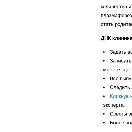
количества и
плазмафереза
стать родите
ДНК клиника 
Задать в
Записать
можете
здес
Все выпу
Следить 
Кликнув 
эксперта.
Советы э
Более по