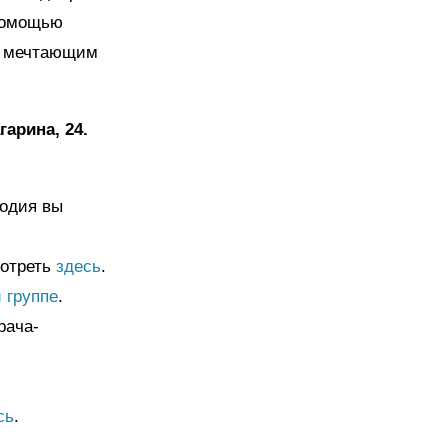
 помощью
 а мечтающим
гарина, 24.
лодия вы
мотреть
здесь
.
 группе
.
рача-
сь
.