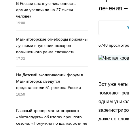
В России штатную численность
лечения –
армии увеличили на 27 тысяч
человек
19:00
Магнитогорские огнеборцы признаны
6748
просмотр
лучшими в тушении пожаров
повышенного ранга сложности
17:23
На Детский экологический форум в
Магнитогорск съедутся
Вот уже чет
представители 51 региона России
помогают ре
16:50
одним уника
зарегистрир
Главный тренер магнитогорского
«Металлурга» об итогах прошлого
даже со сло
сезона: «Получили по шапке, хотя не