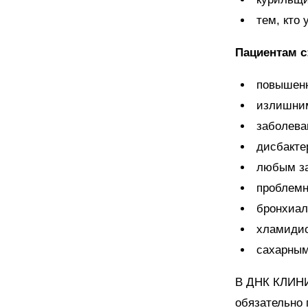
тем, кто 
Пациентам с
повышен
излишни
заболева
дисбакте
любым за
проблемн
бронхиал
хламидио
сахарным
В ДНК КЛИНИ
обязательно