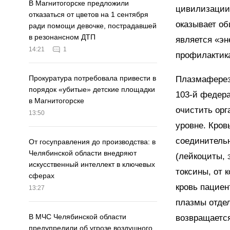
В Магнитогорске предложили
цивилизации,
отказаться от цветов на 1 сентября
оказывает о
ради помощи девочке, пострадавшей
в резонансном ДТП
является «эн
14:21
1
профилактика
Прокуратура потребовала привести в
Плазмаферез
порядок «убитые» детские площадки
103-й федер
в Магнитогорске
очистить орг
13:50
уровне. Кров
соединительн
От госуправления до производства: в
Челябинской области внедряют
(лейкоциты, 
искусственный интеллект в ключевых
токсины, от 
сферах
кровь пациен
13:27
плазмы отдел
В МЧС Челябинской области
возвращается
предупредили об угрозе воздушного