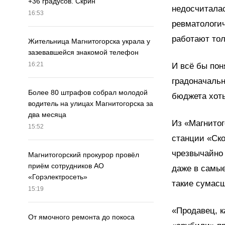
+36 градусов. Скрин
недосчиталас
16:53
ревматологич
работают тол
Жительница Магнитогорска украла у
зазевавшейся знакомой телефон
16:21
И всё бы пон
градоначальн
Более 80 штрафов собрал молодой
бюджета хоть
водитель на улицах Магнитогорска за
два месяца
Из «Магнитог
15:52
станции «Ск
чрезвычайно 
Магнитогорский прокурор провёл
приём сотрудников АО
даже в самые
«Горэлектросеть»
такие сумасш
15:19
«Продавец, к
От ямочного ремонта до покоса