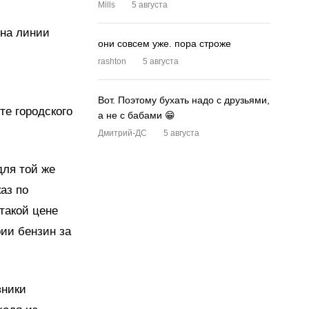
Mills
5 августа
 на линии
они совсем уже. пора строже
rashton
5 августа
Вот. Поэтому бухать надо с друзьями,
те городского
а не с бабами 😁
Дмитрий-ДС
5 августа
для той же
аз по
 такой цене
ии бензин за
вники