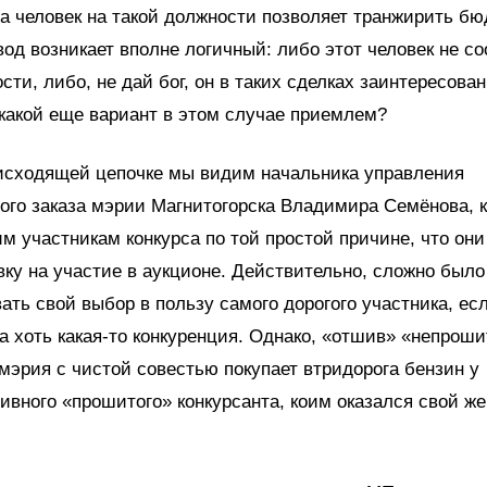
а человек на такой должности позволяет транжирить бю
вод возникает вполне логичный: либо этот человек не со
сти, либо, не дай бог, он в таких сделках заинтересова
какой еще вариант в этом случае приемлем?
исходящей цепочке мы видим начальника управления
ого заказа мэрии Магнитогорска Владимира Семёнова, 
им участникам конкурса по той простой причине, что он
ку на участие в аукционе. Действительно, сложно было
ать свой выбор в пользу самого дорогого участника, ес
а хоть какая-то конкуренция. Однако, «отшив» «непрош
 мэрия с чистой совестью покупает втридорога бензин у
ивного «прошитого» конкурсанта, коим оказался свой ж