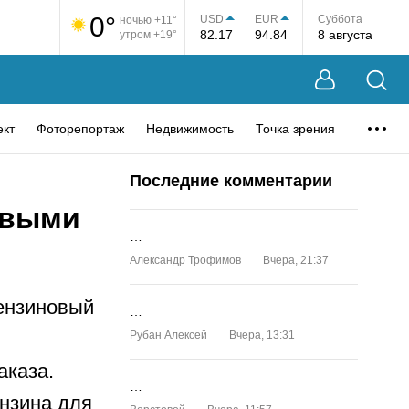
0°
USD
EUR
Суббота
ночью +11°
82.17
94.84
8 августа
утром +19°
ект
Фоторепортаж
Недвижимость
Точка зрения
Последние комментарии
овыми
…
Александр Трофимов
Вчера, 21:37
Бензиновый
…
Рубан Алексей
Вчера, 13:31
аказа.
…
ензина для