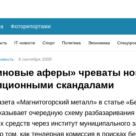
а
Фоторепортажи
асть
IT новости
Спорт
Политика
Экономика
Спецпро
овость
8 сентября 2009
иновые аферы» чреваты н
пционными скандалами
азета «Магнитогорский металл» в статье «
казывает очередную схему разбазаривания
 средств через институт муниципального з
 о том, как тендерная комиссия в поисках б