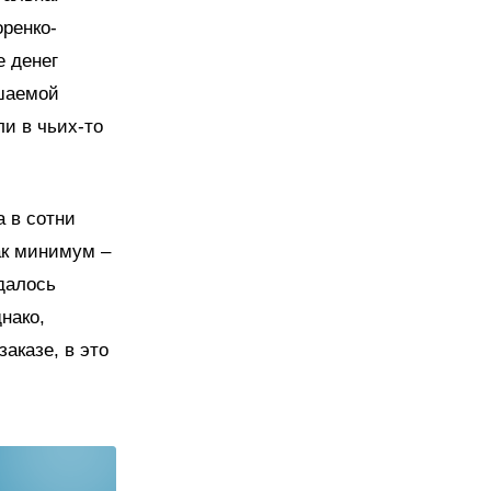
оренко-
е денег
ешаемой
и в чьих-то
 в сотни
ак минимум –
далось
нако,
аказе, в это