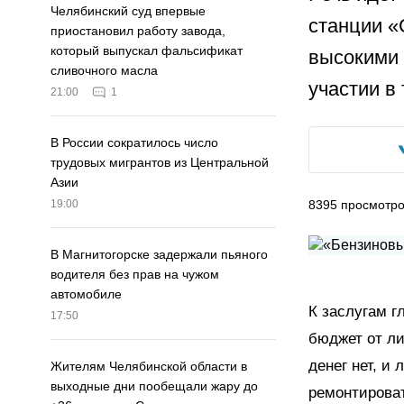
Челябинский суд впервые
станции «
приостановил работу завода,
который выпускал фальсификат
высокими 
сливочного масла
участии в 
21:00
1
В России сократилось число
трудовых мигрантов из Центральной
Азии
8395
просмотр
19:00
В Магнитогорске задержали пьяного
водителя без прав на чужом
автомобиле
К заслугам г
17:50
бюджет от ли
денег нет, и
Жителям Челябинской области в
выходные дни пообещали жару до
ремонтирова