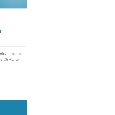
бку в тексте,
е Ctrl+Enter