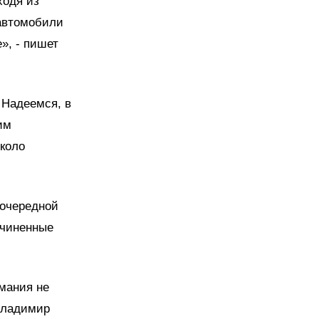
ходя из
 автомобили
», - пишет
 Надеемся, в
им
около
 очередной
одчиненные
имания не
 Владимир