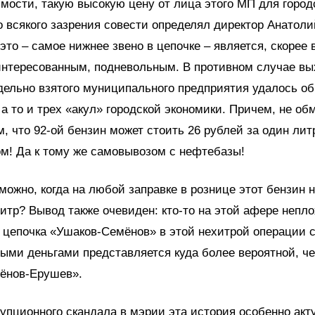
мости, такую высокую цену от лица этого МП для город
 всякого зазрения совести определял директор Анатол
 это – самое нижнее звено в цепочке – является, скорее 
нтересованным, подневольным. В противном случае вых
дельно взятого муниципального предприятия удалось об
 а то и трех «акул» городской экономики. Причем, не обм
м, что 92-ой бензин может стоить 26 рублей за один лит
м! Да к тому же самовывозом с нефтебазы!
зможно, когда на любой заправке в рознице этот бензин
литр? Вывод также очевиден: кто-то на этой афере непл
 цепочка «Ушаков-Семёнов» в этой нехитрой операции 
ми деньгами представляется куда более вероятной, че
ёнов-Ерушев».
упционного скандала в мэрии эта история особенно акт