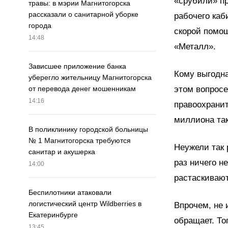
«срубили» пр
травы: в мэрии Магнитогорска
рассказали о санитарной уборке
рабочего каб
города
скорой помощ
14:48
«Металл».
Зависшее приложение банка
Кому выгодна
уберегло жительницу Магнитогорска
этом вопросе
от перевода денег мошенникам
14:16
правоохранит
миллиона так
В поликлинику городской больницы
№ 1 Магнитогорска требуются
Неужели так 
санитар и акушерка
раз ничего н
14:00
растаскиваю
Беспилотники атаковали
логистический центр Wildberries в
Впрочем, не 
Екатеринбурге
обращает. То
13:45