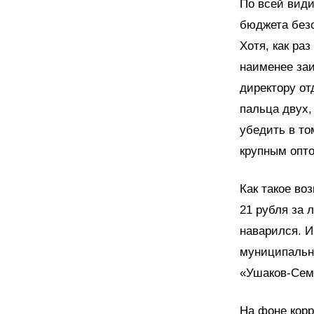
По всей види
бюджета безо
Хотя, как раз
наименее заи
директору от
пальца двух,
убедить в то
крупным опто
Как такое во
21 рубля за 
наварился. И
муниципальны
«Ушаков-Сем
На фоне корр