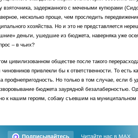
у взяточника, задержанного с мечеными купюрами (Сид
верное, несколько проще, чем проследить передвижени
ипального хозяйства. Но и это не представляется нер
шние» деньги, ушедшие из бюджета, наверняка уже осел
прос – в чьих?
ом цивилизованном обществе после такого перерасхода
 чиновников привлекли бы к ответственности. То есть к
а профнепригодность. Но только в том случае, если б у
азворовывание бюджета заурядной безалаберностью. Од
о к нашим героям, собаку съевшим на муниципальном з
Подписывайтесь
Читайте нас в MAX