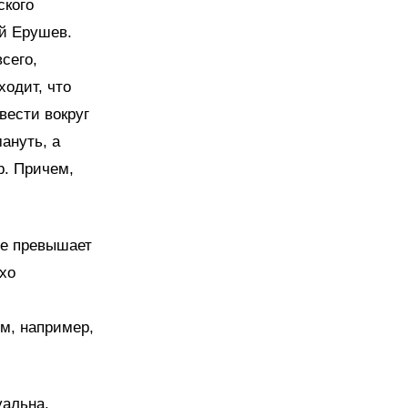
ского
ий Ерушев.
всего,
одит, что
вести вокруг
ануть, а
р. Причем,
 не превышает
охо
с
м, например,
уальна.