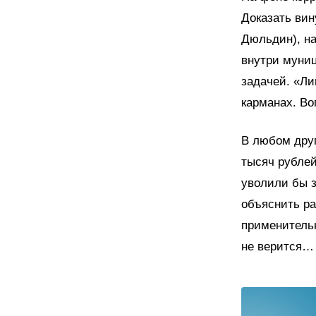
Доказать вин
Дюльдин), на
внутри муниц
задачей. «Ли
карманах. Во
В любом друг
тысяч рублей
уволили бы з
объяснить р
применительн
не верится…