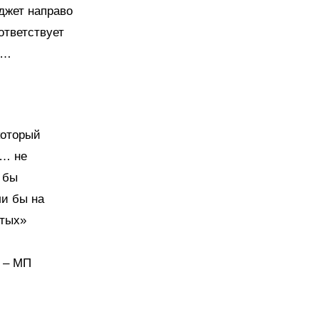
джет направо
ответствует
н…
который
и… не
 бы
ли бы на
итых»
е – МП