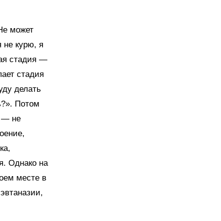
Не может
 не курю, я
рая стадия —
пает стадия
буду делать
ь?». Потом
з — не
оение,
ка,
я. Однако на
оем месте в
 эвтаназии,