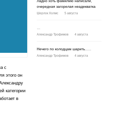
Ладно хоть фамилию написали,
очередная загорелая неадекватка
Шерлок Холмс
5 августа
…
Александр Трофимов
4 августа
Нечего по колодцам шарить......
Александр Трофимов
4 августа
а с
ля этого он
 Александру
й категории
аботает в