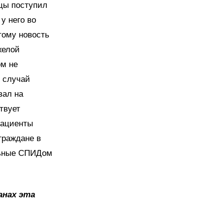
ицы поступил
у него во
тому новость
желой
ом не
т случай
вал на
твует
пациенты
граждане в
ольные СПИДом
анах эта