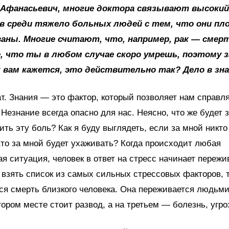
р Афанасьевич, многие доктора связывают высокий
в среди тяжело больных людей с тем, что они пл
аны. Многие считают, что, например, рак — смер
, что ты в любом случае скоро умрешь, поэтому з
 вам кажется, это действительно так? Дело в зн
ат. Знания — это фактор, который позволяет нам справл
Незнание всегда опасно для нас. Неясно, что же будет з
ить эту боль? Как я буду выглядеть, если за мной никто
то за мной будет ухаживать? Когда происходит любая
 ситуация, человек в ответ на стресс начинает пережив
взять список из самых сильных стрессовых факторов, 
ся смерть близкого человека. Она переживается людьми
тором месте стоит развод, а на третьем — болезнь, угро