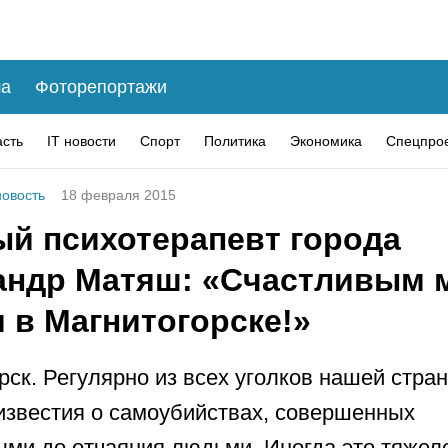
а
Фоторепортажи
асть
IT новости
Спорт
Политика
Экономика
Спецпро
овость
18 февраля 2015
ый психотерапевт города
андр Матяш: «Счастливым 
 в Магнитогорске!»
рск. Регулярно из всех уголков нашей стра
известия о самоубийствах, совершенных
ми до отчаяния людьми. Иногда это тяжел