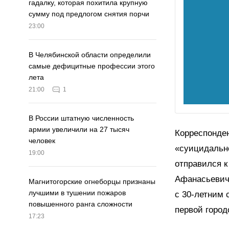
гадалку, которая похитила крупную
сумму под предлогом снятия порчи
23:00
В Челябинской области определили
самые дефицитные профессии этого
лета
21:00
1
В России штатную численность
армии увеличили на 27 тысяч
Корреспонден
человек
«суицидально
19:00
отправился к
Афанасьевич
Магнитогорские огнеборцы признаны
лучшими в тушении пожаров
с 30-летним 
повышенного ранга сложности
первой город
17:23