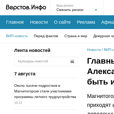
Ваш регион
Главное
Новости
О сайте
Реклама
Афиш
ВИП-новость
Перед фактом
Страна и мир
Дежурная ч
Новости
/
ВИП-н
Лента новостей
Главн
Календарь новостей
Алекс
7 августа
быть и
Около тысячи подростков в
Магнитогорске стали участниками
Магнитого
программы летнего трудоустройства
10:12
приходят 
доведенны