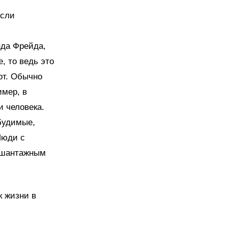
если
нда Фрейда,
, то ведь это
от. Обычно
имер, в
и человека.
будимые,
Люди с
о-шантажным
к жизни в