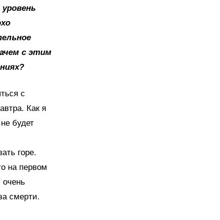
 уровень
охо
тельное
ачем с этим
аниях?
яться с
автра. Как я
 не будет
ать горе.
то на первом
 очень
за смерти.