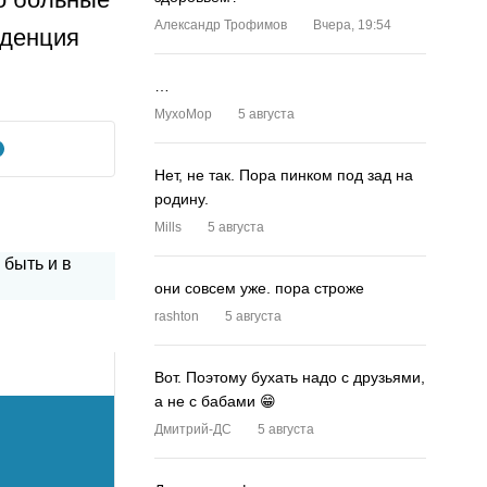
Александр Трофимов
Вчера, 19:54
нденция
…
MyxoMop
5 августа
Нет, не так. Пора пинком под зад на
родину.
Mills
5 августа
они совсем уже. пора строже
rashton
5 августа
Вот. Поэтому бухать надо с друзьями,
а не с бабами 😁
Дмитрий-ДС
5 августа