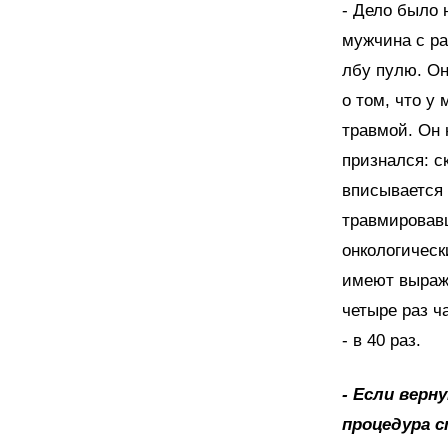
- Дело было 
мужчина с ра
лбу пулю. Он
о том, что у
травмой. Он 
признался: с
вписывается 
травмировавш
онкологическ
имеют выраж
четыре раз ч
- в 40 раз.
- Если верн
процедура с