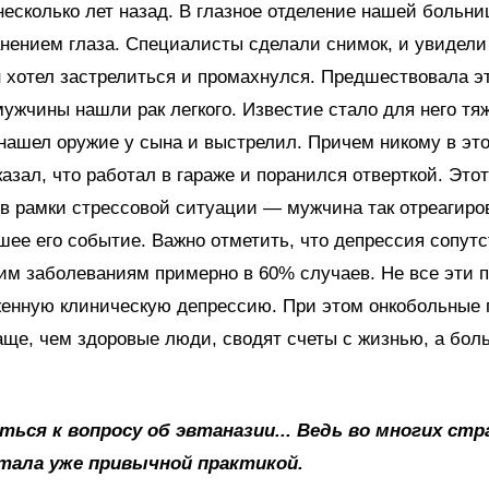
несколько лет назад. В глазное отделение нашей больн
нением глаза. Специалисты сделали снимок, и увидели 
 хотел застрелиться и промахнулся. Предшествовала э
 мужчины нашли рак легкого. Известие стало для него тя
нашел оружие у сына и выстрелил. Причем никому в эт
казал, что работал в гараже и поранился отверткой. Это
в рамки стрессовой ситуации — мужчина так отреагиро
ее его событие. Важно отметить, что депрессия сопутс
им заболеваниям примерно в 60% случаев. Не все эти 
енную клиническую депрессию. При этом онкобольные 
аще, чем здоровые люди, сводят счеты с жизнью, а б
уться к вопросу об эвтаназии... Ведь во многих стр
тала уже привычной практикой.