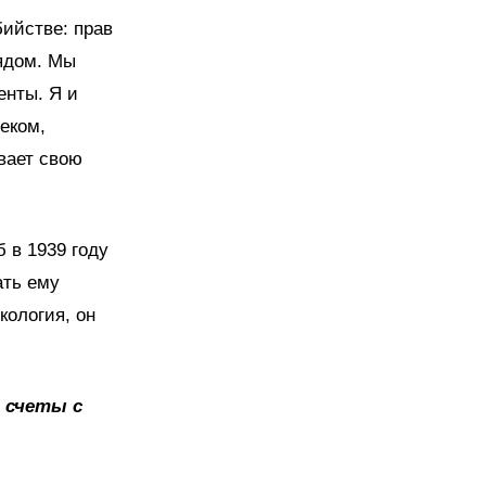
бийстве: прав
рядом. Мы
енты. Я и
еком,
вает свою
 в 1939 году
ать ему
кология, он
и счеты с