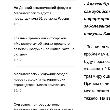
- Александ
На Детский экологический форум в
самоубийст
Магнитогорск съедутся
информиров
представители 51 региона России
16:50
заболевание
тянуть. Как
Главный тренер магнитогорского
«Металлурга» об итогах прошлого
- Знания леч
сезона: «Получили по шапке, хотя не
проблемами. 
сильно»
16:17
буду перенос
ухаживать? К
Магнитогорский художник создал
травмирующая
новое граффити на территории
Причем если 
строящегося жилого комплекса
месте окажет
15:49
тяжело. На в
Суд вынес приговор жителю
Магнитогорска, который разместил в