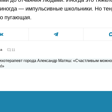
 иногда — импульсивные школьники. Но те
о пугающая.
ра
11