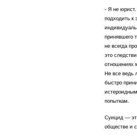
- Я не юрист
подходить к 
индивидуальн
принявшего т
не всегда пр
это следстви
отношениях м
Не все ведь 
быстро прин
истероидным
попыткам.
Суицид — это
обществе и с