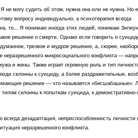
. Я не могу судить об этом, нужна она или не нужна. Но 
этому вопросу индивидуально, а психотерапия всегда
а, то... Я понимаю иногда этих людей, понимаю Зигму
акое решение о смерти. Однако если говорить о суициде
одуманное, трезвое и мудрое решение, а, скорее, наобор
е неразрешенного микросоциального конфликта — напр
ужа и жены. Также играет огромную роль и тип личност
люди склонны к суициду, а более раздражительные, воз
имающие решение — что называется «бесшабашные». 
 типом склонны к попыткам суицида, к демонстративн
 всегда дезадаптация, неприспособленность личности 
итуация неразрешенного конфликта.