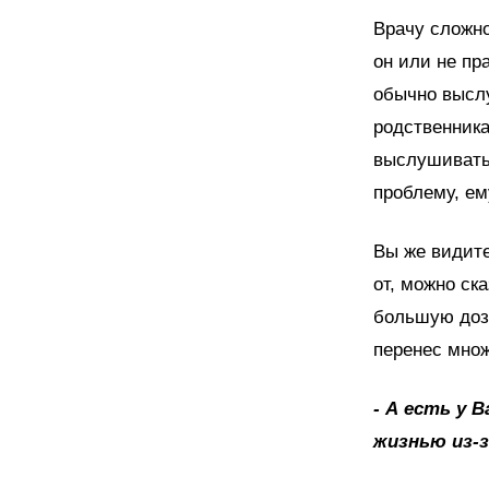
Врачу сложно
он или не пр
обычно выслу
родственника
выслушивать 
проблему, ем
Вы же видите
от, можно ск
большую дозу
перенес множ
- А есть у 
жизнью из-