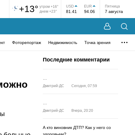
+13°
USD
EUR
Пятница
утром +16°
81.41
94.06
7 августа
днем +23°
ект
Фоторепортаж
Недвижимость
Точка зрения
Последние комментарии
…
можно
Дмитрий-ДС
Сегодня, 07:59
…
Дмитрий-ДС
Вчера, 20:20
ны
А кто виновник ДТП? Как у него со
о больные
здоровьем?