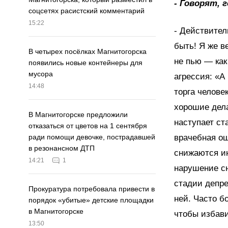
- Говорят, 
соцсетях расистский комментарий
15:22
- Действител
быть! Я же в
В четырех посёлках Магнитогорска
не пью — как
появились новые контейнеры для
мусора
агрессия: «А
14:48
торга челове
хорошие дела
В Магнитогорске предложили
наступает ст
отказаться от цветов на 1 сентября
врачебная ош
ради помощи девочке, пострадавшей
в резонансном ДТП
снижаются ин
14:21
1
нарушение сн
стадии депре
Прокуратура потребовала привести в
ней. Часто б
порядок «убитые» детские площадки
в Магнитогорске
чтобы избави
13:50