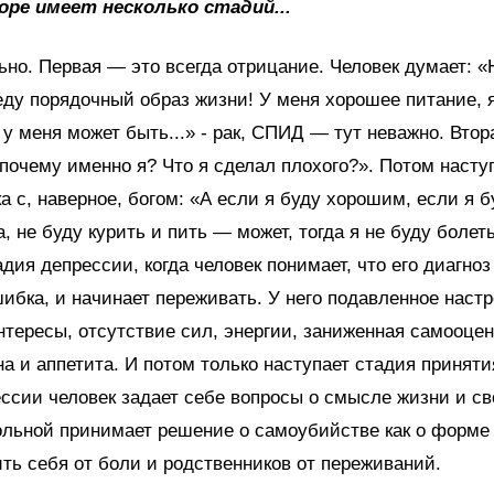
горе имеет несколько стадий...
ьно. Первая — это всегда отрицание. Человек думает: «
еду порядочный образ жизни! У меня хорошее питание, я
 у меня может быть...» - рак, СПИД — тут неважно. Вто
 почему именно я? Что я сделал плохого?». Потом насту
ка с, наверное, богом: «А если я буду хорошим, если я 
, не буду курить и пить — может, тогда я не буду болет
адия депрессии, когда человек понимает, что его диагно
ибка, и начинает переживать. У него подавленное настр
тересы, отсутствие сил, энергии, заниженная самооцен
а и аппетита. И потом только наступает стадия приняти
ссии человек задает себе вопросы о смысле жизни и св
ольной принимает решение о самоубийстве как о форме
ть себя от боли и родственников от переживаний.