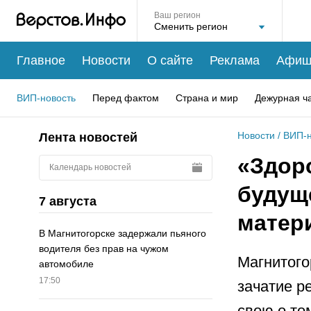
Ваш регион
Главное
Новости
О сайте
Реклама
Афиш
ВИП-новость
Перед фактом
Страна и мир
Дежурная ч
Новости
/
ВИП-н
Лента новостей
«Здор
Календарь новостей
будущ
7 августа
матер
В Магнитогорске задержали пьяного
водителя без прав на чужом
Магнитого
автомобиле
17:50
зачатие р
свою о то