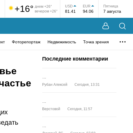
+16°
USD
EUR
Пятница
днем +26°
81.41
94.06
7 августа
вечером +26°
ект
Фоторепортаж
Недвижимость
Точка зрения
Последние комментарии
овье
…
частье
Рубан Алексей
Сегодня, 13:31
…
Верстовой
Сегодня, 11:57
щих
ведать
…