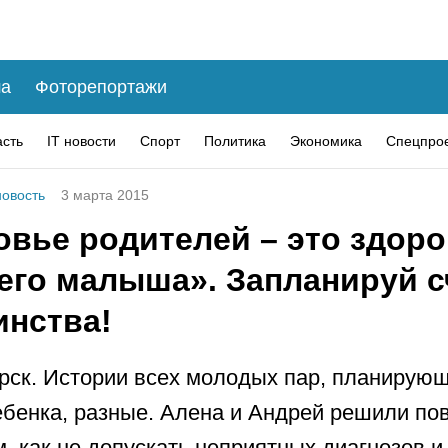
а
Фоторепортажи
асть
IT новости
Спорт
Политика
Экономика
Спецпро
овость
3 марта 2015
овье родителей – это здор
его малыша». Запланируй с
инства!
рск. Истории всех молодых пар, планирую
ебенка, разные. Алена и Андрей решили по
м, как не допускать неприятных диагнозов и