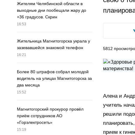
Жителям Челябинской области в
планирова
выходные дни пообещали жару до
+36 градусов. Скрин
16:53
Жительница Магнитогорска украла у
зазевавшейся знакомой телефон
5812
просмотр
16:21
Более 80 штрафов собрал молодой
водитель на улицах Магнитогорска за
два месяца
15:52
Алена и Андр
учитель нача
Магнитогорский прокурор провёл
решили подой
приём сотрудников АО
«Горэлектросеть»
планировать,
15:19
прием к гине