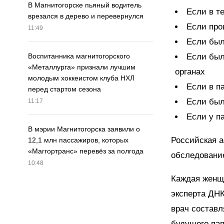
В Магнитогорске пьяный водитель
Если в т
врезался в дерево и перевернулся
Если пр
11:49
Если был
Если был
Воспитанника магнитогорского
«Металлурга» признали лучшим
органах
молодым хоккеистом клуба НХЛ
Если в п
перед стартом сезона
Если был
11:17
Если у п
В мэрии Магнитогорска заявили о
Российская а
12,1 млн пассажиров, которых
«Маггортранс» перевёз за полгода
обследование
10:48
Каждая женщи
эксперта ДНК
врач составл
будущего пап