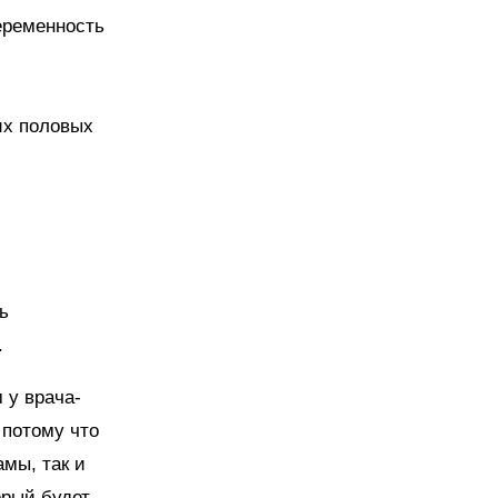
еременность
их половых
ь
.
 у врача-
 потому что
мы, так и
орый будет