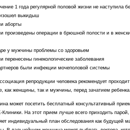
ечение 1 года регулярной половой жизни не наступила б
оизошел выкидыш
и аборты
и произведены операции в брюшной полости и в женск
аре у мужчины проблемы со здоровьем
и перенесены гинекологические заболевания
артнеров были инфекции мочеполовой системы
ссоциация репродукции человека рекомендует проходит
, как женщины, так и мужчины, перед зачатием ребенка
на может посетить бесплатный консультативный прием
-Клиники. На этот прием лучше всего приходить парой,
яет индивидуальный план обследования как будущей ма
ы. В дальнейшем женщина может выбрать доктора, кот