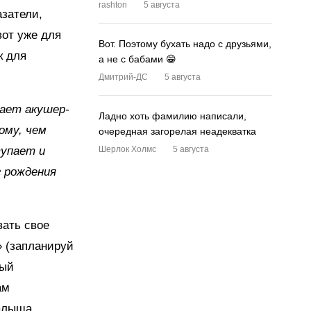
rashton
5 августа
азатели,
вот уже для
Вот. Поэтому бухать надо с друзьями,
к для
а не с бабами 😁
Дмитрий-ДС
5 августа
чает акушер-
Ладно хоть фамилию написали,
ому, чем
очередная загорелая неадекватка
тупает и
Шерлок Холмс
5 августа
 рождения
вать свое
» (запланируй
ный
ам
алыша.