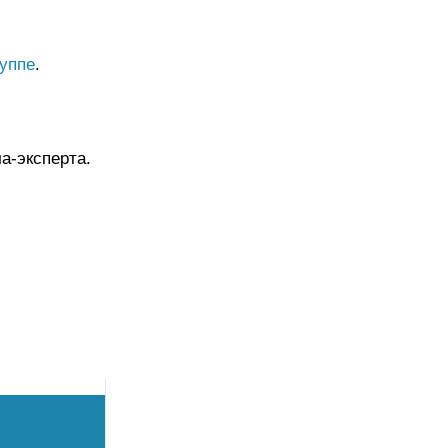
уппе
.
а-эксперта.