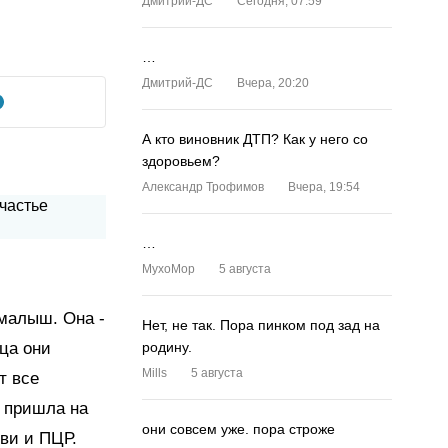
Дмитрий-ДС
Сегодня, 07:59
…
Дмитрий-ДС
Вчера, 20:20
А кто виновник ДТП? Как у него со
здоровьем?
Александр Трофимов
Вчера, 19:54
…
MyxoMop
5 августа
малыш. Она -
Нет, не так. Пора пинком под зад на
ца они
родину.
Mills
5 августа
т все
а пришла на
они совсем уже. пора строже
ови и ПЦР.