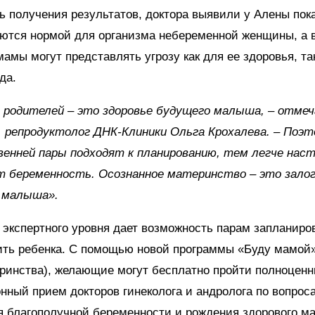
 получения результатов, доктора выявили у Алены пок
ются нормой для организма небеременной женщины, а 
амы могут представлять угрозу как для ее здоровья, та
да.
 родителей – это здоровье будущего малыша, – отме
, репродуктолог ДНК-Клиники Ольга Крохалева. – Поэт
енней пары подходят к планированию, тем легче нас
т беременность. Осознанное материнство – это залог
о малыша».
экспертного уровня дает возможность парам запланиро
ить ребенка. С помощью новой программы «Буду мамой
ринства), желающие могут бесплатно пройти полноцен
нный прием докторов гинеколога и андролога по вопрос
я благополучной беременности и рождения здорового м