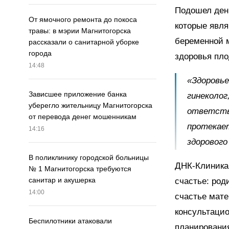
Подошел день
От ямочного ремонта до покоса
которые явля
травы: в мэрии Магнитогорска
беременной м
рассказали о санитарной уборке
города
здоровья пло
14:48
«Здоровье
Зависшее приложение банка
гинеколог
уберегло жительницу Магнитогорска
ответств
от перевода денег мошенникам
протекае
14:16
здоровог
В поликлинику городской больницы
ДНК-Клиника 
№ 1 Магнитогорска требуются
санитар и акушерка
счастье: род
14:00
счастье мате
консультацио
Беспилотники атаковали
планировани