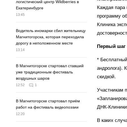
логистический центр Wildberries в
Каждая пара 
Екатеринбурге
13:45
программу о
Клиника эксп
Водитель иномарки сбил жительницу
достоверност
Магнитогорска, которая переходила
дорогу в неположенном месте
Первый шаг 
13:14
* Бесплатный
В Магнитогорске стартовал ставший
андролога). 
уже традиционным фестиваль
скидкой.
воздушных шаров
12:52
1
Участникам 
«Запланирова
В Магнитогорске стартовал приём
ДНК-Клиники
работ на фестиваль видеопоэзии
12:20
В каких случ