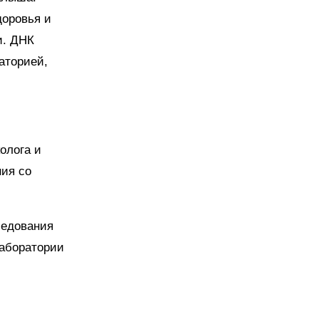
доровья и
и. ДНК
аторией,
олога и
ния со
ледования
лаборатории