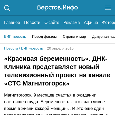
Главное
Новости
О сайте
Реклама
Афиша
Фотор
ВИП-новость
Перед фактом
Страна и мир
Дежурная ча
Новости
/
ВИП-новость
20 апреля 2015
«Красивая беременность». ДНК-
Клиника представляет новый
телевизионный проект на канале
«CТС Магнитогорск»
Магнитогорск. 9 месяцев счастья в ожидании
настоящего чуда. Беременность - это счастливое
время в жизни каждой женщины. И это еще один