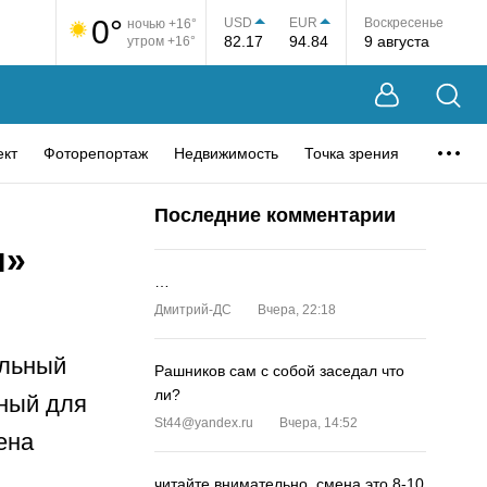
0°
USD
EUR
Воскресенье
ночью +16°
82.17
94.84
9 августа
утром +16°
ект
Фоторепортаж
Недвижимость
Точка зрения
Последние комментарии
м»
…
Дмитрий-ДС
Вчера, 22:18
альный
Рашников сам с собой заседал что
ли?
ный для
St44@yandex.ru
Вчера, 14:52
ена
читайте внимательно, смена это 8-10