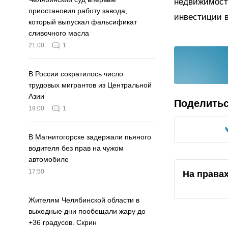
недвижимост
приостановил работу завода,
инвестиции в
который выпускал фальсификат
сливочного масла
21:00
1
В России сократилось число
трудовых мигрантов из Центральной
Азии
Поделить
19:00
1
В Магнитогорске задержали пьяного
водителя без прав на чужом
автомобиле
17:50
На права
Жителям Челябинской области в
выходные дни пообещали жару до
+36 градусов. Скрин