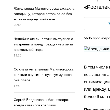
«Ростелек
Жительница Магнитогорска засудила
заводчицу, которая оставила её без
котёнка породы мейн-кун
20:45
5696
просмотр
Челябинские синоптики выступили с
экстренным предупреждением из-за
аномальной жары
19:20
В том числе 
Со счёта жительницы Магнитогорска
повышения э
списали внушительную сумму, пока
она спала
оптимизации
17:42
или аренду. 
более 9 млн к
Сергей Бердников: «Магнитогорск
всегда славился крепкими
При входе н