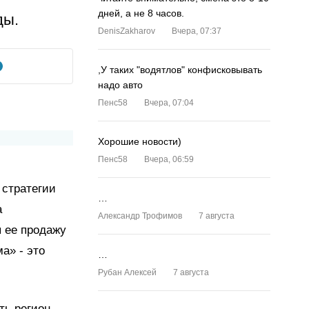
дней, а не 8 часов.
ды.
DenisZakharov
Вчера, 07:37
,У таких "водятлов" конфисковывать
надо авто
Пенс58
Вчера, 07:04
Хорошие новости)
Пенс58
Вчера, 06:59
 стратегии
…
а
Александр Трофимов
7 августа
 ее продажу
а» - это
…
Рубан Алексей
7 августа
ь регион,