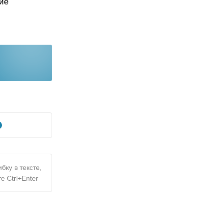
ие
бку в тексте,
е Ctrl+Enter