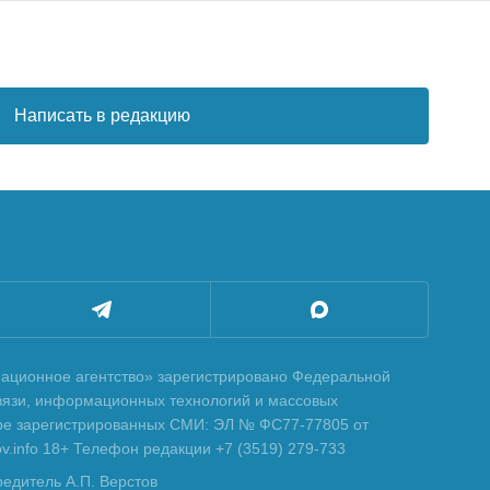
Написать в редакцию
ционное агентство» зарегистрировано Федеральной
вязи, информационных технологий и массовых
тре зарегистрированных СМИ: ЭЛ № ФС77-77805 от
tov.info 18+ Телефон редакции +7 (3519) 279-733
редитель А.П. Верстов