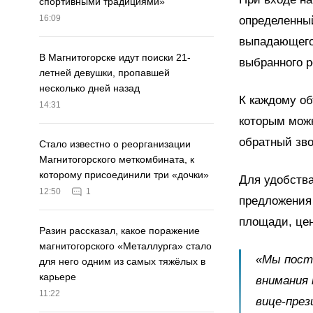
спортивными традициями»
16:09
определенный
выпадающего 
В Магнитогорске идут поиски 21-
выбранного 
летней девушки, пропавшей
несколько дней назад
К каждому об
14:31
которым можн
обратный зво
Стало известно о реорганизации
Магнитогорского меткомбината, к
которому присоединили три «дочки»
Для удобства
12:50
1
предложения 
площади, цен
Разин рассказал, какое поражение
магнитогорского «Металлурга» стало
«Мы пост
для него одним из самых тяжёлых в
карьере
внимания 
11:22
вице-през