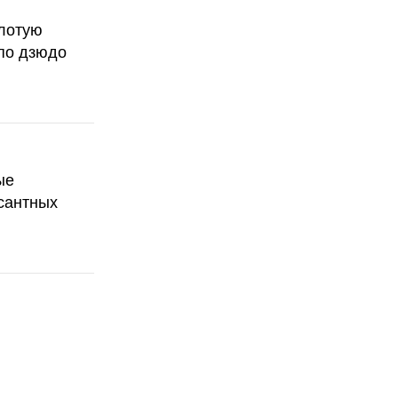
олотую
по дзюдо
ые
сантных