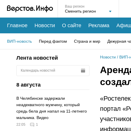
Ваш регион
Главное
Новости
О сайте
Реклама
Афиш
ВИП-новость
Перед фактом
Страна и мир
Дежурная ч
Новости
/
ВИП-н
Лента новостей
Аренд
Календарь новостей
созда
8 августа
«Ростеле
В Челябинске задержали
неадекватного мужчину, который
портал «Р
средь бела дня напал на 11-летнего
участнико
мальчика. Видео
22:05
1
информац