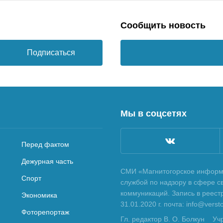
Сообщить новость
Подписаться
Мы в соцсетях
Перед фактом
Дежурная часть
СМИ «Магнитогорское информа
Спорт
службой по надзору в сфере с
коммуникаций. Запись в реес
Экономика
31.01.2020 г. почта: info@vers
Фоторепортаж
Гл. редактор В. О. Болкун
Уч