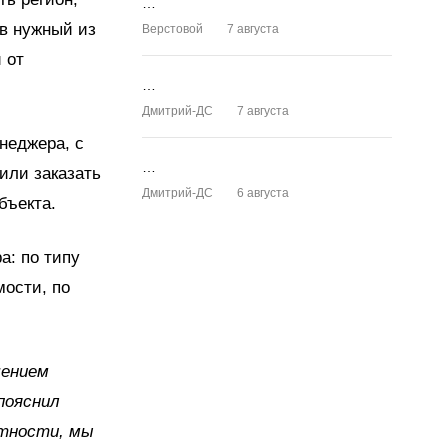
…
в нужный из
Верстовой
7 августа
 от
…
Дмитрий-ДС
7 августа
неджера, с
…
или заказать
Дмитрий-ДС
6 августа
бъекта.
а: по типу
мости, по
чением
пояснил
стности, мы