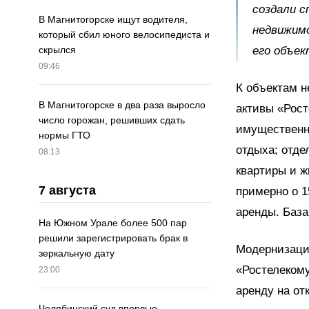
создали с
В Магнитогорске ищут водителя,
недвижим
который сбил юного велосипедиста и
его объек
скрылся
09:46
К объектам 
В Магнитогорске в два раза выросло
активы «Рост
число горожан, решивших сдать
имущественны
нормы ГТО
отдыха; отде
08:13
квартиры и 
7 августа
примерно о 1
аренды. База
На Южном Урале более 500 пар
решили зарегистрировать брак в
Модернизаци
зеркальную дату
«Ростелекому
23:00
аренду на от
Челябинский суд впервые