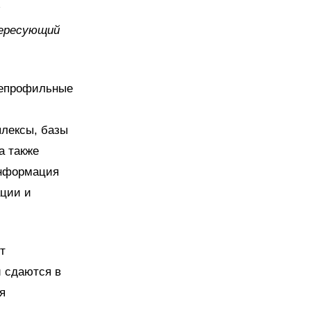
ересующий
непрофильные
плексы, базы
а также
информация
ации и
т
и сдаются в
я