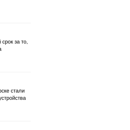
срок за то,
а
рске стали
устройства