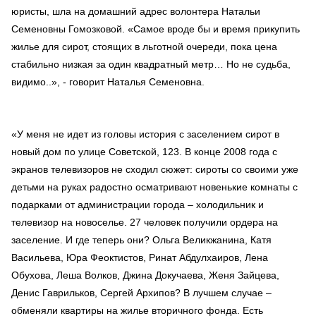
юристы, шла на домашний адрес волонтера Натальи
Семеновны Гомозковой. «Самое вроде бы и время прикупить
жилье для сирот, стоящих в льготной очереди, пока цена
стабильно низкая за один квадратный метр… Но не судьба,
видимо..», - говорит Наталья Семеновна.
«У меня не идет из головы история с заселением сирот в
новый дом по улице Советской, 123. В конце 2008 года с
экранов телевизоров не сходил сюжет: сироты со своими уже
детьми на руках радостно осматривают новенькие комнаты с
подарками от администрации города – холодильник и
телевизор на новоселье. 27 человек получили ордера на
заселение. И где теперь они? Ольга Великжанина, Катя
Васильева, Юра Феоктистов, Ринат Абдулхаиров, Лена
Обухова, Леша Волков, Джина Докучаева, Женя Зайцева,
Денис Гаврильков, Сергей Архипов? В лучшем случае –
обменяли квартиры на жилье вторичного фонда. Есть