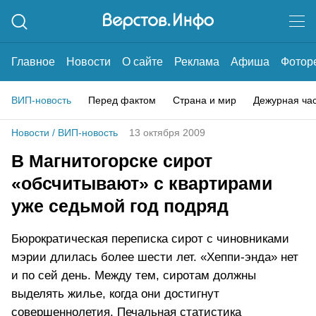
Главное
Новости
О сайте
Реклама
Афиша
Фотор
ВИП-новость
Перед фактом
Страна и мир
Дежурная ча
Новости
/
ВИП-новость
13 октября 2009
В Магнитогорске сирот
«обсчитывают» с квартирами
уже седьмой год подряд
Бюрократическая переписка сирот с чиновниками
мэрии длилась более шести лет. «Хеппи-энда» нет
и по сей день. Между тем, сиротам должны
выделять жилье, когда они достигнут
совершеннолетия. Печальная статистика