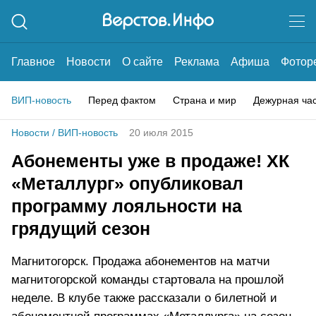
Главное
Новости
О сайте
Реклама
Афиша
Фотор
ВИП-новость
Перед фактом
Страна и мир
Дежурная ча
Новости
/
ВИП-новость
20 июля 2015
Абонементы уже в продаже! ХК
«Металлург» опубликовал
программу лояльности на
грядущий сезон
Магнитогорск. Продажа абонементов на матчи
магнитогорской команды стартовала на прошлой
неделе. В клубе также рассказали о билетной и