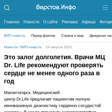
Главное
Новости
О сайте
Реклама
Афиша
Фотор
ВИП-новость
Перед фактом
Страна и мир
Дежурная ча
Новости
/
ВИП-новость
14 августа 2015
Это залог долголетия. Врачи МЦ
Dr. Life рекомендуют проверять
сердце не менее одного раза в
год
Магнитогорск. Медицинский
центр Dr.Life предлагает пациентам полную
неинвазивную диагностику сердечно-сосудистой