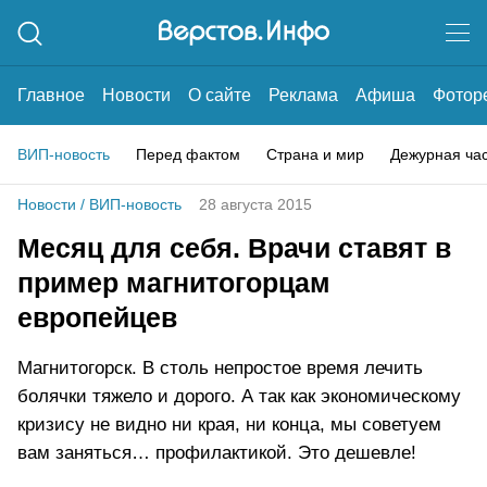
Главное
Новости
О сайте
Реклама
Афиша
Фотор
ВИП-новость
Перед фактом
Страна и мир
Дежурная ча
Новости
/
ВИП-новость
28 августа 2015
Месяц для себя. Врачи ставят в
пример магнитогорцам
европейцев
Магнитогорск. В столь непростое время лечить
болячки тяжело и дорого. А так как экономическому
кризису не видно ни края, ни конца, мы советуем
вам заняться… профилактикой. Это дешевле!