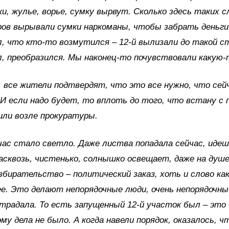
ки, жулье, ворье, сумку вырвут. Сколько здесь таких 
ров вырывали сумки наркоманы, чтобы забрать деньги.
, что кто-то возмутился – 12-й вылизали до такой с
л, преобразился. Мы наконец-то почувствовали какую-
 все жители подтвердят, что это все нужно, что сейч
 И если надо будет, то вплоть до того, что встану с
или возле прокуратуры.
час стало светло. Даже листва попадала сейчас, идеш
асквозь, чистенько, солнышко освещает, даже на душе
збирательство – политический заказ, хоть и слово ка
е. Это делают непорядочные люди, очень непорядочны
страдала. То есть запущенный 12-й участок был – это
ому дела не было. А когда навели порядок, оказалось, ч