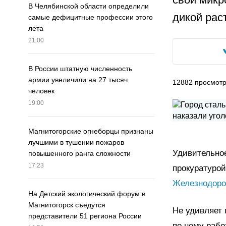
В Челябинской области определили
дикой рас
самые дефицитные профессии этого
лета
21:00
В России штатную численность
армии увеличили на 27 тысяч
12882
просмот
человек
19:00
Магнитогорские огнеборцы признаны
лучшими в тушении пожаров
Удивительное
повышенного ранга сложности
17:23
прокуратуро
Железнодоро
На Детский экологический форум в
Магнитогорск съедутся
Не удивляет 
представители 51 региона России
по нему рабо