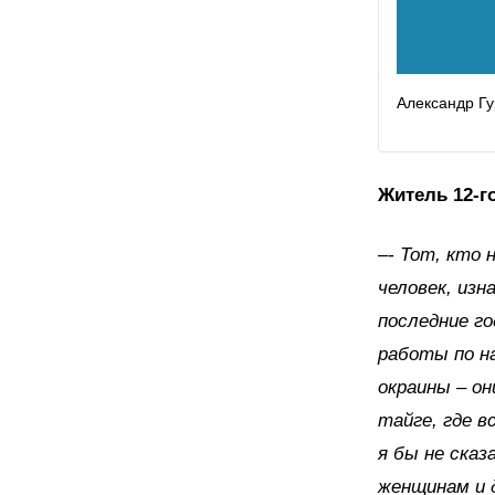
Александр Гу
Житель 12-г
–
- Тот, кто 
человек, изн
последние го
работы по н
окраины – он
тайге, где в
я бы не сказ
женщинам и 