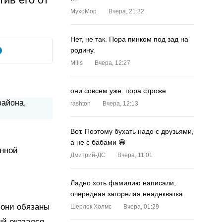
MyxoMop
Вчера, 21:32
Нет, не так. Пора пинком под зад на
родину.
Mills
Вчера, 12:27
они совсем уже. пора строже
rashton
Вчера, 12:13
Вот. Поэтому бухать надо с друзьями,
а не с бабами 😁
анной
Дмитрий-ДС
Вчера, 11:01
Ладно хоть фамилию написали,
очередная загорелая неадекватка
 они обязаны
Шерлок Холмс
Вчера, 01:29
ый оказался