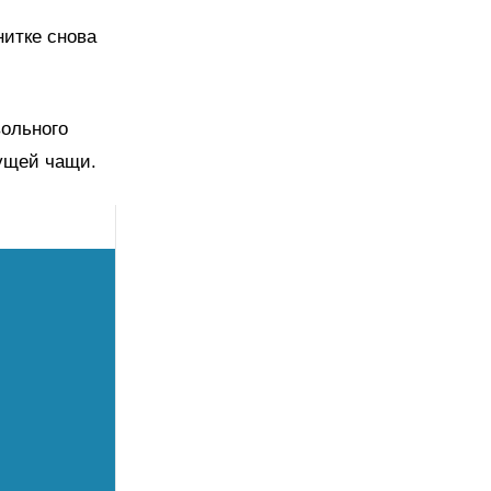
нитке снова
вольного
тущей чащи.