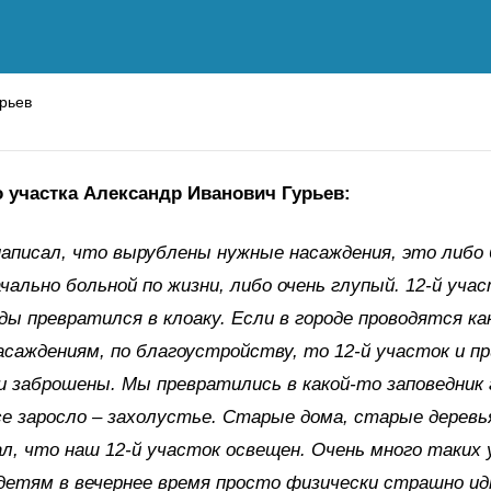
рьев
о участка Александр Иванович Гурьев:
написал, что вырублены нужные насаждения, это либо
ачально больной по жизни, либо очень глупый. 12-й учас
ды превратился в клоаку. Если в городе проводятся ка
асаждениям, по благоустройству, то 12-й участок и п
и заброшены. Мы превратились в какой-то заповедник 
се заросло – захолустье. Старые дома, старые деревь
ал, что наш 12-й участок освещен. Очень много таких 
детям в вечернее время просто физически страшно ид