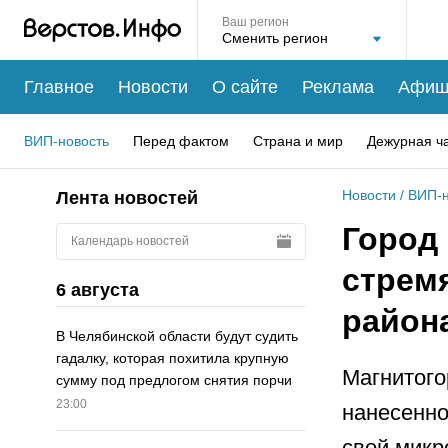
Ваш регион
Главное
Новости
О сайте
Реклама
Афиш
ВИП-новость
Перед фактом
Страна и мир
Дежурная ч
Новости
/
ВИП-н
Лента новостей
Город 
Календарь новостей
стрем
6 августа
район
В Челябинской области будут судить
гадалку, которая похитила крупную
Магнитого
сумму под предлогом снятия порчи
23:00
нанесенно
свой микр