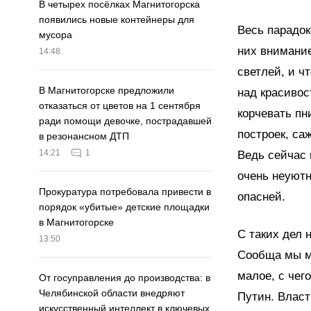
В четырех посёлках Магнитогорска
появились новые контейнеры для
Весь парадок
мусора
них внимание
14:48
светлей, и ч
В Магнитогорске предложили
над красивос
отказаться от цветов на 1 сентября
корчевать пн
ради помощи девочке, пострадавшей
построек, са
в резонансном ДТП
14:21
1
Ведь сейчас
очень неуютн
Прокуратура потребовала привести в
опасней.
порядок «убитые» детские площадки
в Магнитогорске
С таких дел 
13:50
Сообща мы мо
малое, с чег
От госуправления до производства: в
Челябинской области внедряют
Путин. Влас
искусственный интеллект в ключевых