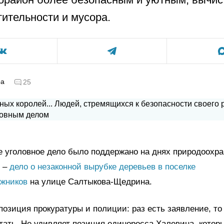
тительности и мусора.
ра
25
 уголовное дело было поддержано на днях природоохр
й –
дело о незаконной вырубке деревьев в поселке
жников
на улице Салтыкова-Щедрина.
позиция прокуратуры и полиции: раз есть заявление, то
тать. Не удивляет позиция единоросса Халевина, котор