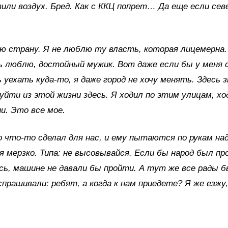
или воздух. Бред. Как с ККЦ попрет… Да еще если сев
ю страну. Я не люблю ту власть, которая лицемерна.
ь люблю, достойный мужик. Вот даже если бы у меня 
уехать куда-то, я даже город не хочу менять. Здесь 
 уйти из этой жизни здесь. Я ходил по этим улицам, хо
и. Это все мое.
о что-то сделал для нас, и ему пытаются по рукам на
я мерзко. Типа: не высовывайся. Если бы народ был пр
сь, машине не давали бы пройти. А тут же все рады б
спрашивали: ребят, а когда к нам приедете? Я же езж