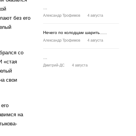
…
кой
Александр Трофимов
4 августа
лают без его
целый
Нечего по колодцам шарить......
Александр Трофимов
4 августа
брался со
…
И «стая
Дмитрий-ДС
4 августа
желый
на свои
 его
авимся на
тыкова-