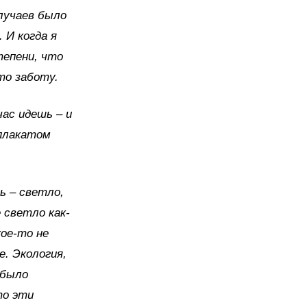
случаев было
 И когда я
тепени, что
то заботу.
ас идешь – и
 плакатом
ь – светло,
 светло как-
кое-то не
е. Экология,
 было
то эти