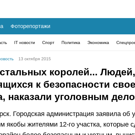
а
Фоторепортажи
асть
IT новости
Спорт
Политика
Экономика
Спецпро
овость
13 октября 2015
стальных королей... Людей
ящихся к безопасности свое
а, наказали уголовным дел
рск. Городская администрация заявила об 
м якобы жителями 12-го участка, которые 
орайон более безопасным и уютным, вычист