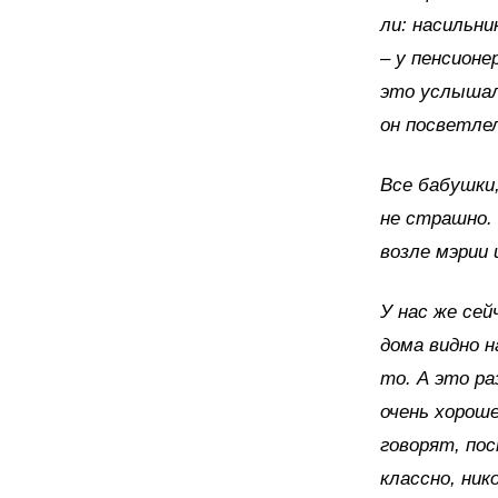
ли: насильни
– у пенсионе
это услышал
он посветле
Все бабушки,
не страшно.
возле мэрии 
У нас же сей
дома видно н
то. А это ра
очень хороше
говорят, по
классно, ник