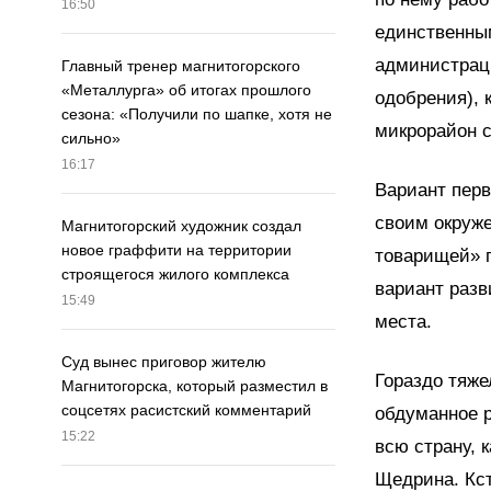
16:50
единственным
администраци
Главный тренер магнитогорского
«Металлурга» об итогах прошлого
одобрения), 
сезона: «Получили по шапке, хотя не
микрорайон с
сильно»
16:17
Вариант пер
своим окруже
Магнитогорский художник создал
новое граффити на территории
товарищей» 
строящегося жилого комплекса
вариант разв
15:49
места.
Суд вынес приговор жителю
Гораздо тяже
Магнитогорска, который разместил в
соцсетях расистский комментарий
обдуманное р
15:22
всю страну, 
Щедрина. Кст