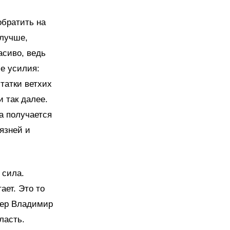
обратить на
 лучше,
асиво, ведь
се усилия:
татки ветхих
и так далее.
а получается
язней и
 сила.
ает. Это то
идер Владимир
ласть.