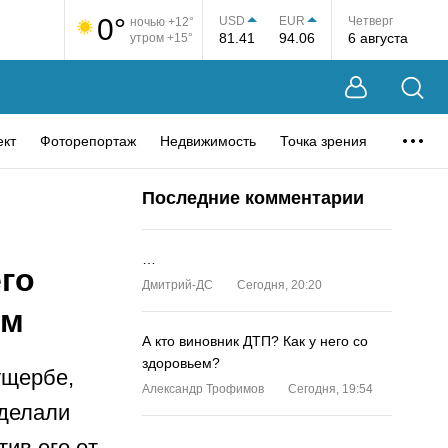
0°
USD
EUR
Четверг
ночью +12°
81.41
94.06
6 августа
утром +15°
ект
Фоторепортаж
Недвижимость
Точка зрения
Последние комментарии
,
…
го
Дмитрий-ДС
Сегодня, 20:20
ом
А кто виновник ДТП? Как у него со
здоровьем?
ущербе,
Александр Трофимов
Сегодня, 19:54
сделали
ив его от
…