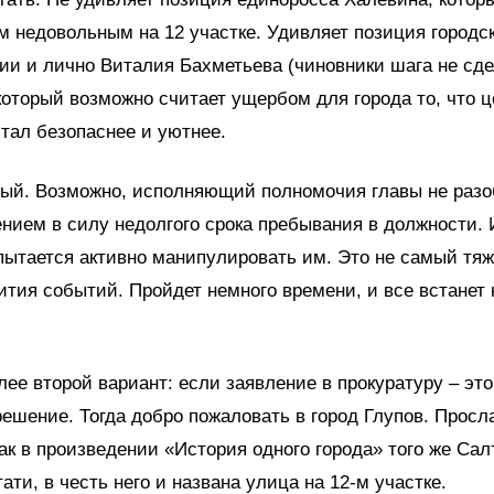
 недовольным на 12 участке. Удивляет позиция городс
и и лично Виталия Бахметьева (чиновники шага не сде
который возможно считает ущербом для города то, что 
тал безопаснее и уютнее.
вый. Возможно, исполняющий полномочия главы не разо
нием в силу недолгого срока пребывания в должности. 
пытается активно манипулировать им. Это не самый тя
ития событий. Пройдет немного времени, и все встанет 
лее второй вариант: если заявление в прокуратуру – это
ешение. Тогда добро пожаловать в город Глупов. Просл
как в произведении «История одного города» того же Сал
ати, в честь него и названа улица на 12-м участке.