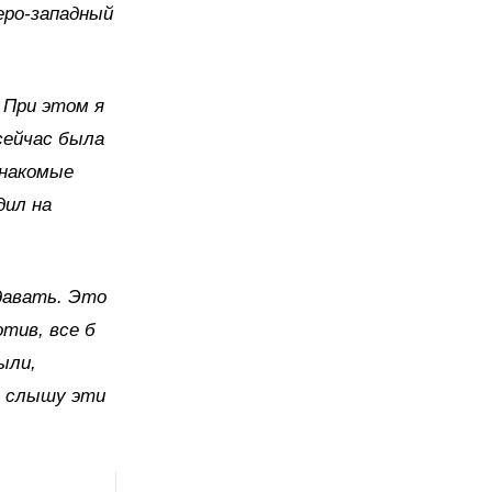
еро-западный
 При этом я
сейчас была
знакомые
дил на
давать. Это
отив, все б
ыли,
у, слышу эти