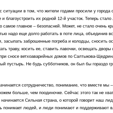
с ситуации в том, что жители годами просили у города 
 и благоустроить их родной 12-й участок. Теперь стало
то самое главное – безопасней. Может, не стало очень кр
тью надо еще долго работать в поте лица, объединив в
и, засыпать заброшенные погреба и колодцы, сносить ос
жать траву, косить ее, ставить лавочки, освещать дворы 
 при сносе ветхоаварийных домов по Салтыкова-Щедрин
ый пустырь. Не будь субботников, он был бы гораздо гр
начинается сотрудничество, понимание, что вместе мы –
жем больше, чем поодиночке. Сейчас этого так не хват
о начинается Сильная страна, о которой говорит наш л
ть понимает людей, и люди понимают и поддерживают в