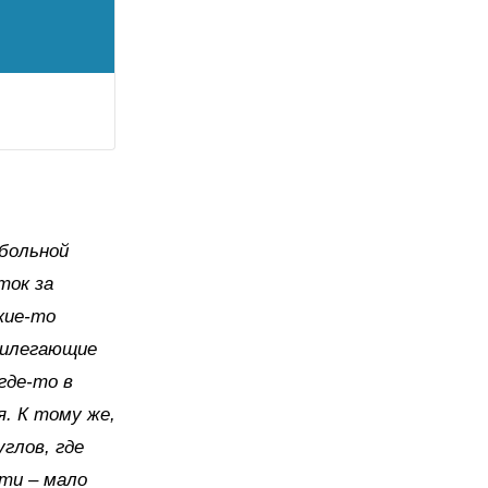
 больной
ток за
кие-то
рилегающие
где-то в
я. К тому же,
углов, где
ти – мало