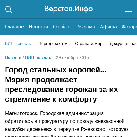
Главное
Новости
О сайте
Реклама
Афиша
Фотор
ВИП-новость
Перед фактом
Страна и мир
Дежурная ча
Новости
/
ВИП-новость
29 октября 2015
Город стальных королей...
Мэрия продолжает
преследование горожан за их
стремление к комфорту
Магнитогорск. Городская администрация
обратилась в прокуратуру по поводу «незаконной
вырубки деревьев» в переулке Ржевского, которую