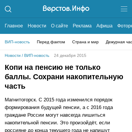
Главное
Новости
О сайте
Реклама
Афиша
Фотор
ВИП-новость
Перед фактом
Страна и мир
Дежурная ча
Новости
/
ВИП-новость
24 декабря 2015
Копи на пенсию не только
баллы. Сохрани накопительную
часть
Магнитогорск. С 2015 года изменился порядок
формирования будущей пенсии, а с 2016 года
граждане России могут навсегда лишиться
накопительной пенсии. Это произойдёт, если
россияне до конца текущего года не напишут