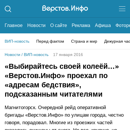
Главное
Новости
О сайте
Реклама
Афиша
Фотор
ВИП-новость
Перед фактом
Страна и мир
Дежурная ча
Новости
/
ВИП-новость
17 января 2016
«Выбирайтесь своей колеёй…»
«Верстов.Инфо» проехал по
«адресам бедствия»,
подсказанным читателями
Магнитогорск. Очередной рейд оперативной
бригады «Верстов.Инфо» по улицам города, честно
говоря, порадовал. Многие из проезжих частей