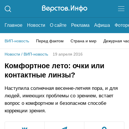
Главное
Новости
О сайте
Реклама
Афиша
Фотор
ВИП-новость
Перед фактом
Страна и мир
Дежурная ча
Новости
/
ВИП-новость
19 апреля 2016
Комфортное лето: очки или
контактные линзы?
Наступила солнечная весенне-летняя пора, и для
людей, имеющих проблемы со зрением, встает
вопрос о комфортном и безопасном способе
коррекции зрения.